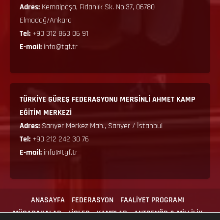
Adres:
Kemalpaşa, Fidanlık Sk. No:37, 06780
Elmadağ/Ankara
Tel:
+90 312 863 06 91
E-mail:
info@tgf.tr
TÜRKİYE GÜREŞ FEDERASYONU MERSİNLİ AHMET KAMP
EĞİTİM MERKEZİ
Adres:
Sarıyer Merkez Mah., Sarıyer / İstanbul
Tel:
+90 212 242 30 76
E-mail:
info@tgf.tr
ANASAYFA
FEDERASYON
FAALİYET PROGRAMI
MÜSABAKALAR
LİGLER
KAMPLAR
ANTRENÖR & MİLLİLİK