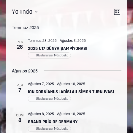
Etkinl
Gezi
Yakında
LISTE
görü
Tarih
görün
Temmuz 2025
gezi
seç.
Temmuz 28, 2025
-
Ağustos 3, 2025
PTS
28
2025 U17 DÜNYA ŞAMPİYONASI
Uluslararası Müsabaka
Ağustos 2025
Ağustos 7, 2025
-
Ağustos 10, 2025
PER
7
ION CORNİANU&LADİSLAU SİMON TURNUVASI
Uluslararası Müsabaka
Ağustos 8, 2025
-
Ağustos 10, 2025
CUM
8
GRAND PRİX OF GERMANY
Uluslararası Müsabaka