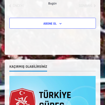
Bugün
ÖNCEKI
SONRAKI
ETKINLIKLER
ETKINLIKLER
ABONE OL
KAÇIRMIŞ OLABILIRSINIZ