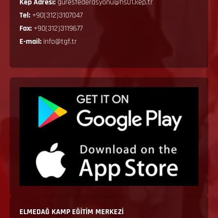
Kep Adresi:
guresfederasyonu@hs01.kep.tr
Tel:
+90(312)3107047
Fax:
+90(312)3119677
E-mail:
info@tgf.tr
ELMEDAĞ KAMP EĞİTİM MERKEZİ