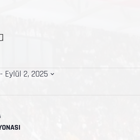
a
 - 
Eylül 2, 2025
5
YONASI