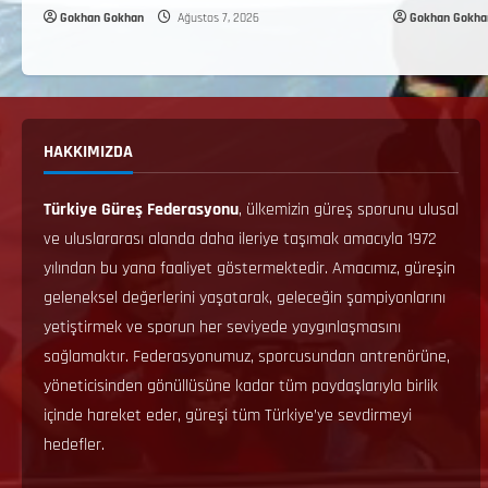
Gokhan Gokhan
Ağustos 7, 2026
Gokhan Gokha
HAKKIMIZDA
Türkiye Güreş Federasyonu
, ülkemizin güreş sporunu ulusal
ve uluslararası alanda daha ileriye taşımak amacıyla 1972
yılından bu yana faaliyet göstermektedir. Amacımız, güreşin
geleneksel değerlerini yaşatarak, geleceğin şampiyonlarını
yetiştirmek ve sporun her seviyede yaygınlaşmasını
sağlamaktır. Federasyonumuz, sporcusundan antrenörüne,
yöneticisinden gönüllüsüne kadar tüm paydaşlarıyla birlik
içinde hareket eder, güreşi tüm Türkiye’ye sevdirmeyi
hedefler.