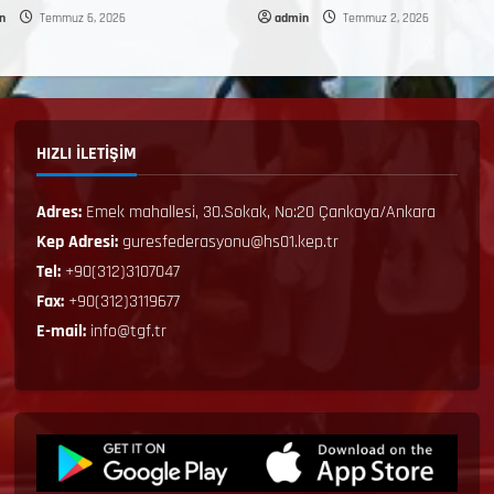
n
Temmuz 6, 2026
admin
Temmuz 2, 2026
HIZLI İLETİŞİM
Adres:
Emek mahallesi, 30.Sokak, No:20 Çankaya/Ankara
Kep Adresi:
guresfederasyonu@hs01.kep.tr
Tel:
+90(312)3107047
Fax:
+90(312)3119677
E-mail:
info@tgf.tr