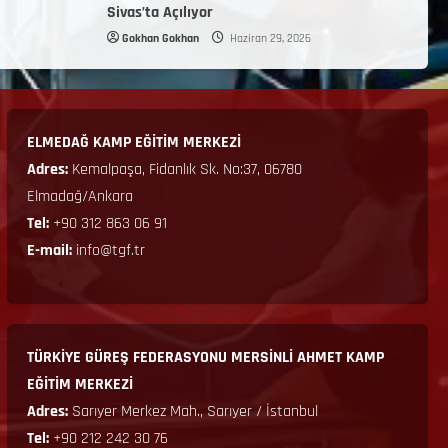
Sivas’ta Açılıyor
Gokhan Gokhan
Haziran 29, 2026
ELMEDAĞ KAMP EĞİTİM MERKEZİ
Adres:
Kemalpaşa, Fidanlık Sk. No:37, 06780
Elmadağ/Ankara
Tel:
+90 312 863 06 91
E-mail:
info@tgf.tr
TÜRKİYE GÜREŞ FEDERASYONU MERSİNLİ AHMET KAMP
EĞİTİM MERKEZİ
Adres:
Sarıyer Merkez Mah., Sarıyer / İstanbul
Tel:
+90 212 242 30 76