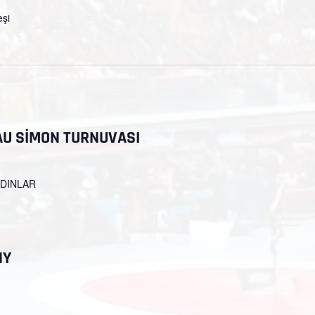
eşi
AU SİMON TURNUVASI
ADINLAR
NY