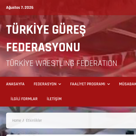
Ağustos 7, 2026
TÜRKİYE GÜREŞ
FEDERASYONU
TÜRKİYE WRESTLING FEDERATION
ANASAYFA
FEDERASYON
FAALİYET PROGRAMI
MÜSABAK
İLGİLİ FORMLAR
İLETİŞİM
Home
Etkinlikler