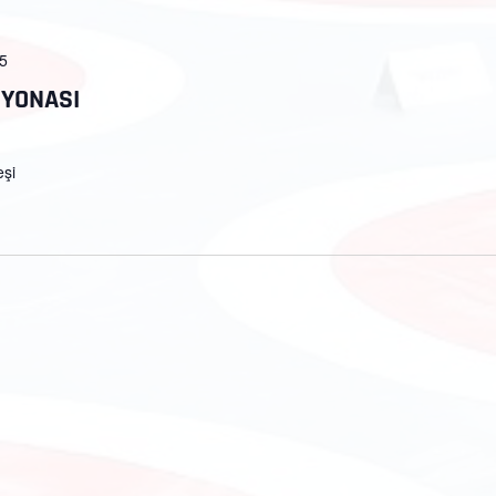
25
İYONASI
eşi