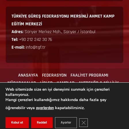
TÜRKİYE GÜREŞ FEDERASYONU MERSİNLİ AHMET KAMP
EĞİTİM MERKEZİ
Adres:
Sarıyer Merkez Mah., Sarıyer / İstanbul
Tel:
+90 212 242 30 76
E-mail:
info@tgf.tr
ANASAYFA
FEDERASYON
FAALİYET PROGRAMI
MÜSABAKALAR
LİGLER
KAMPLAR
ANTRENÖR & MİLLİLİK
Web sitemizde size en iyi deneyimi sunmak için çerezleri
MEVZUAT
İLGİLİ FORMLAR
İLETİŞİM
kullanıyoruz.
Hangi çerezleri kullandığımız hakkında daha fazla şey
öğrenebilir veya
kapatabilirsiniz.
ayarlardan
Copyright © 2024 Tüm hakları Türkiye Güreş Federasyonu'na aittir.
GDPR ÇEREZ ŞERIDINI KAPA
Kabul et
Reddet
Ayarlar
|
MoreNews
by AF themes.