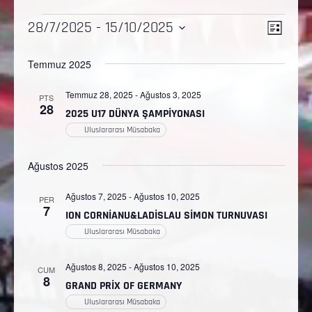
Etkinl
Gezi
28/7/2025
 - 
15/10/2025
LISTE
görü
Tarih
görün
Temmuz 2025
gezi
seç.
Temmuz 28, 2025
-
Ağustos 3, 2025
PTS
28
2025 U17 DÜNYA ŞAMPİYONASI
Uluslararası Müsabaka
Ağustos 2025
Ağustos 7, 2025
-
Ağustos 10, 2025
PER
7
ION CORNİANU&LADİSLAU SİMON TURNUVASI
Uluslararası Müsabaka
Ağustos 8, 2025
-
Ağustos 10, 2025
CUM
8
GRAND PRİX OF GERMANY
Uluslararası Müsabaka