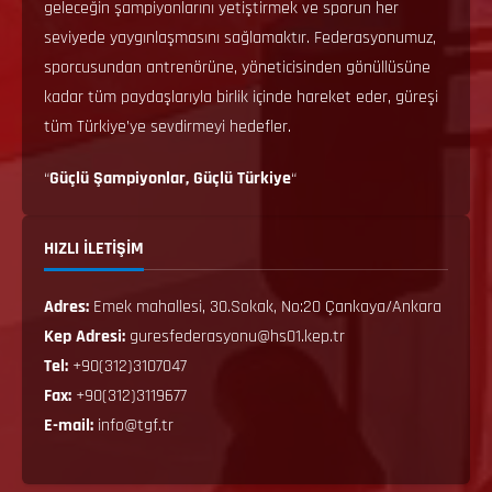
geleceğin şampiyonlarını yetiştirmek ve sporun her
seviyede yaygınlaşmasını sağlamaktır. Federasyonumuz,
sporcusundan antrenörüne, yöneticisinden gönüllüsüne
kadar tüm paydaşlarıyla birlik içinde hareket eder, güreşi
tüm Türkiye’ye sevdirmeyi hedefler.
“
Güçlü Şampiyonlar, Güçlü Türkiye
“
HIZLI İLETİŞİM
Adres:
Emek mahallesi, 30.Sokak, No:20 Çankaya/Ankara
Kep Adresi:
guresfederasyonu@hs01.kep.tr
Tel:
+90(312)3107047
Fax:
+90(312)3119677
E-mail:
info@tgf.tr