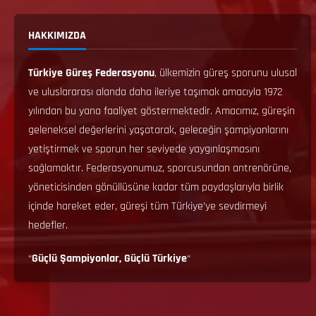
HAKKIMIZDA
Türkiye Güreş Federasyonu
, ülkemizin güreş sporunu ulusal
ve uluslararası alanda daha ileriye taşımak amacıyla 1972
yılından bu yana faaliyet göstermektedir. Amacımız, güreşin
geleneksel değerlerini yaşatarak, geleceğin şampiyonlarını
yetiştirmek ve sporun her seviyede yaygınlaşmasını
sağlamaktır. Federasyonumuz, sporcusundan antrenörüne,
yöneticisinden gönüllüsüne kadar tüm paydaşlarıyla birlik
içinde hareket eder, güreşi tüm Türkiye’ye sevdirmeyi
hedefler.
“
Güçlü Şampiyonlar, Güçlü Türkiye
“