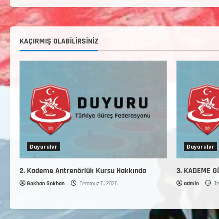
KAÇIRMIŞ OLABILIRSINIZ
Duyurular
Duyurular
2. Kademe Antrenörlük Kursu Hakkında
3. KADEME 
Gokhan Gokhan
Temmuz 6, 2026
admin
Te