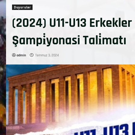
Duyurular
(2024) U11-U13 Erkekler
Şampi̇yonasi Tali̇matı
admin
Temmuz 3, 2024