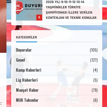
HAKKINDA
Haziran 12, 2026
2. Kademe Antrenörlük Kursu
Hakkında
Temmuz 6, 2026
1
KATEGORILER
3. KADEME GÜREŞ
Duyurular
(105)
ANTRENÖRLÜĞÜ HAKKINDA
Temmuz 2, 2026
Genel
(127)
2
Kamp Haberleri
(4)
2. Kademe Güreş Antrenör
Uygulama Eğitimi Sivas’ta
Lig Haberleri
(5)
Açılıyor
Manşet Haber
(79)
Haziran 29, 2026
3
Milli Takımlar
(6)
:
3. Kademe Güreş Antrenör