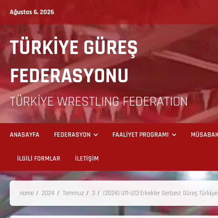
Ağustos 6, 2026
TÜRKİYE GÜREŞ
FEDERASYONU
TÜRKİYE WRESTLING FEDERATION
ANASAYFA
FEDERASYON
FAALİYET PROGRAMI
MÜSABAK
İLGİLİ FORMLAR
İLETİŞİM
Home
2024
Temmuz
3
(2024) U11-U13 Erkekler Serbest Güreş Türki̇y