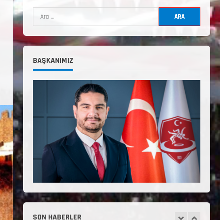
3. Kademe Güreş Antrenör
Uygulama Eğitimi Sivas’ta
Açılıyor
Haziran 24, 2026
4
BAŞKANIMIZ
TÜRKİYE GÜREŞ FEDERASYONU
2026 YILI 9-10-11-12-13-14
YAŞMİNİKLER TÜRKİYE
ŞAMPİYONASI İLLERE VERİLEN
5
KONTENJAN VE TEKNİK KONULAR
HAKKINDA
Haziran 12, 2026
2. Kademe Antrenörlük Kursu
Hakkında
Temmuz 6, 2026
1
3. KADEME GÜREŞ
SON HABERLER