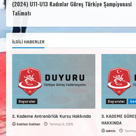
(2024) U11-U13 Kadınlar Güreş Türki̇ye Şampi̇yonasi
Tali̇matı
İLGİLİ HABERLER
Duyurular
Duyurular
Gen
2. Kademe Antrenörlük Kursu Hakkında
3. KADEME GÜRE
HAKKINDA
Gokhan Gokhan
Temmuz 6, 2026
admin
Temmuz