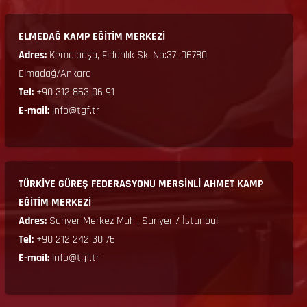
ELMEDAĞ KAMP EĞİTİM MERKEZİ
Adres:
Kemalpaşa, Fidanlık Sk. No:37, 06780
Elmadağ/Ankara
Tel:
+90 312 863 06 91
E-mail:
info@tgf.tr
TÜRKİYE GÜREŞ FEDERASYONU MERSİNLİ AHMET KAMP
EĞİTİM MERKEZİ
Adres:
Sarıyer Merkez Mah., Sarıyer / İstanbul
Tel:
+90 212 242 30 76
E-mail:
info@tgf.tr