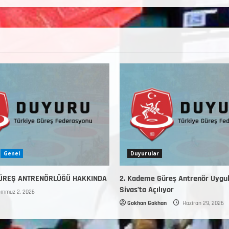
Genel
Duyurular
GÜREŞ ANTRENÖRLÜĞÜ HAKKINDA
2. Kademe Güreş Antrenör Uygu
Sivas’ta Açılıyor
mmuz 2, 2026
Gokhan Gokhan
Haziran 29, 2026