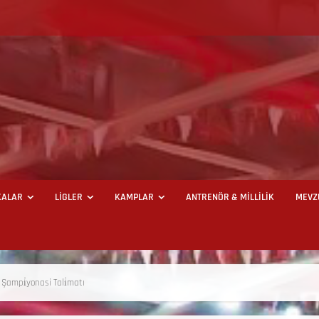
ALAR
LİGLER
KAMPLAR
ANTRENÖR & MİLLİLİK
MEVZ
e Şampi̇yonasi Tali̇matı