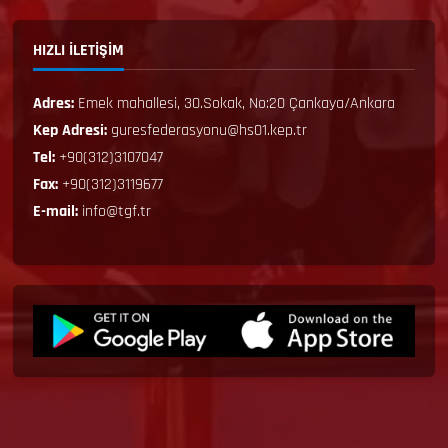
HIZLI İLETİŞİM
Adres:
Emek mahallesi, 30.Sokak, No:20 Çankaya/Ankara
Kep Adresi:
guresfederasyonu@hs01.kep.tr
Tel:
+90(312)3107047
Fax:
+90(312)3119677
E-mail:
info@tgf.tr