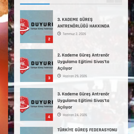
ANTRENÖRLÜĞÜ HAKKINDA
Temmuz 2, 2026
2
2. Kademe Güreş Antrenör
Uygulama Eğitimi Sivas’ta
Açılıyor
Haziran 29, 2026
3
3. Kademe Güreş Antrenör
Uygulama Eğitimi Sivas’ta
Açılıyor
Haziran 24, 2026
4
TÜRKİYE GÜREŞ FEDERASYONU
2026 YILI 9-10-11-12-13-14
YAŞMİNİKLER TÜRKİYE
ŞAMPİYONASI İLLERE VERİLEN
5
KONTENJAN VE TEKNİK KONULAR