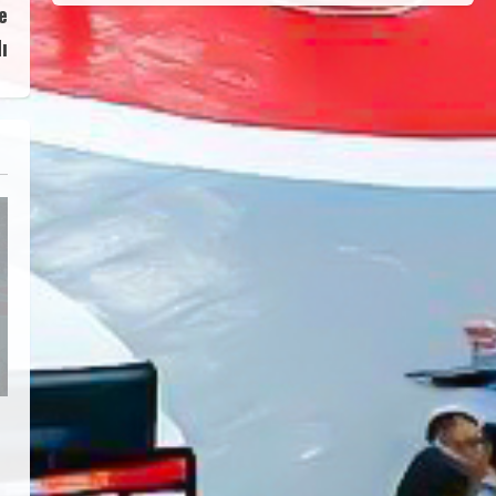
e
Uygulama Eğitimi Sivas’ta
Açılıyor
ı
Haziran 24, 2026
4
TÜRKİYE GÜREŞ FEDERASYONU
2026 YILI 9-10-11-12-13-14
YAŞMİNİKLER TÜRKİYE
ŞAMPİYONASI İLLERE VERİLEN
5
KONTENJAN VE TEKNİK KONULAR
HAKKINDA
Haziran 12, 2026