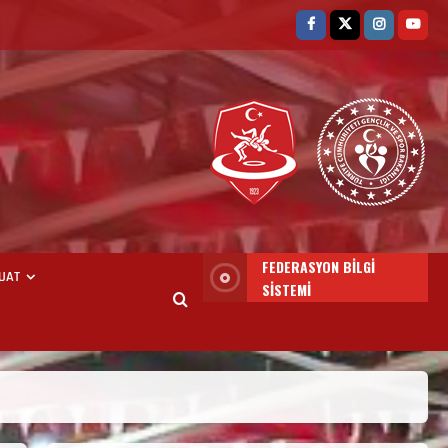
3. KADEME GÜREŞ
ANTRENÖRLÜĞÜ HAKKINDA
FEDERASYON BİLGİ
UAT
Temmuz 2, 2026
SİSTEMİ
2
2. Kademe Güreş Antrenör
Uygulama Eğitimi Sivas’ta
Açılıyor
Haziran 29, 2026
3