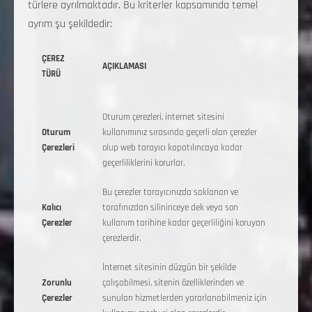
türlere ayrılmaktadır. Bu kriterler kapsamında temel
ayrım şu şekildedir:
ÇEREZ
AÇIKLAMASI
TÜRÜ
Oturum çerezleri, internet sitesini
Oturum
kullanımınız sırasında geçerli olan çerezler
Çerezleri
olup web tarayıcı kapatılıncaya kadar
geçerliliklerini korurlar.
Bu çerezler tarayıcınızda saklanan ve
Kalıcı
tarafınızdan silininceye dek veya son
Çerezler
kullanım tarihine kadar geçerliliğini koruyan
çerezlerdir.
İnternet sitesinin düzgün bir şekilde
Zorunlu
çalışabilmesi, sitenin özelliklerinden ve
Çerezler
sunulan hizmetlerden yararlanabilmeniz için