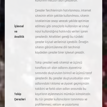
kullanımı mecburi olan çerezlerdir.
Çerezler Tercihlerinizin hatırlanması, internet
sitesinin etkin şekilde kullanılması, sitenin
isteklerinize cevap verecek şekilde optimize
İşlevsel
edilmesi gibi amaçlarla kullanılan ve siteyi
ve
nasıl kullandığınız hakkında verileri içeren
Analitik
çerezlerdir. Nitelikleri gereği bu türdeki
çerezler kişisel verilerinizi içerebilir. Örneğin
sitenin görüntülenme dili tercihinizi
kaydeden çerezler birer işlevsel çerezdir.
Takip çerezleri web sitemizi ve üçüncü
taraflara ait alan adlarını ziyaretiniz
sırasında oluşturulan birincil ve üçüncü taraf
çerezlerdir. Bu çerezler oluşturuldukları alan
adlarındaki tıklama ve ziyaret geçmişinizin
takibini ve farklı alan adları arasında bu
Takip
kayıtların eşlenmesini mümkün kılmaktadır.
Çerezleri
Bu tür çerezler kullanıcıların tanınması ve
profillenmesi, reklam ve pazarlama