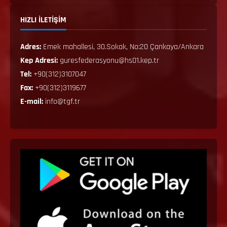
HIZLI İLETİŞİM
Adres:
Emek mahallesi, 30.Sokak, No:20 Çankaya/Ankara
Kep Adresi:
guresfederasyonu@hs01.kep.tr
Tel:
+90(312)3107047
Fax:
+90(312)3119677
E-mail:
info@tgf.tr