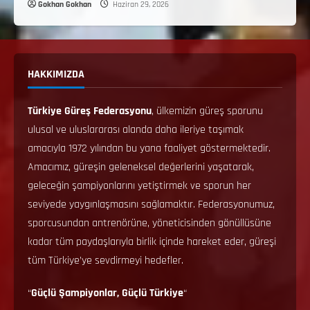
Gokhan Gokhan
Haziran 29, 2026
HAKKIMIZDA
Türkiye Güreş Federasyonu
, ülkemizin güreş sporunu
ulusal ve uluslararası alanda daha ileriye taşımak
amacıyla 1972 yılından bu yana faaliyet göstermektedir.
Amacımız, güreşin geleneksel değerlerini yaşatarak,
geleceğin şampiyonlarını yetiştirmek ve sporun her
seviyede yaygınlaşmasını sağlamaktır. Federasyonumuz,
sporcusundan antrenörüne, yöneticisinden gönüllüsüne
kadar tüm paydaşlarıyla birlik içinde hareket eder, güreşi
tüm Türkiye’ye sevdirmeyi hedefler.
“
Güçlü Şampiyonlar, Güçlü Türkiye
“