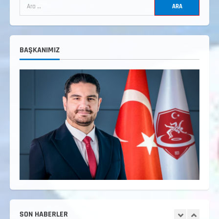
3. KADEME GÜREŞ ANTRENÖRLÜĞÜ
HAKKINDA
Temmuz 2, 2026
3
BAŞKANIMIZ
2. Kademe Güreş Antrenör Uygulama
Eğitimi Sivas’ta Açılıyor
Haziran 29, 2026
4
3. Kademe Güreş Antrenör Uygulama
Eğitimi Sivas’ta Açılıyor
Haziran 24, 2026
5
Minikler Gelişim Kampı Hakkında
Ağustos 7, 2026
1
SON HABERLER