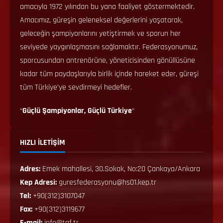
amacıyla 1972 yılından bu yana faaliyet göstermektedir.
Amacımız, güreşin geleneksel değerlerini yaşatarak,
geleceğin şampiyonlarını yetiştirmek ve sporun her
seviyede yaygınlaşmasını sağlamaktır. Federasyonumuz,
sporcusundan antrenörüne, yöneticisinden gönüllüsüne
kadar tüm paydaşlarıyla birlik içinde hareket eder, güreşi
tüm Türkiye’ye sevdirmeyi hedefler.
“
Güçlü Şampiyonlar, Güçlü Türkiye
“
HIZLI İLETİŞİM
Adres:
Emek mahallesi, 30.Sokak, No:20 Çankaya/Ankara
Kep Adresi:
guresfederasyonu@hs01.kep.tr
Tel:
+90(312)3107047
Fax:
+90(312)3119677
E-mail:
info@tgf.tr