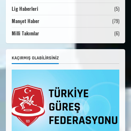
Lig Haberleri
(5)
2. Kademe Güreş Antrenör Uygulama
Eğitimi Sivas’ta Açılıyor
Manşet Haber
(79)
Haziran 29, 2026
4
Milli Takımlar
(6)
3. Kademe Güreş Antrenör Uygulama
Eğitimi Sivas’ta Açılıyor
Haziran 24, 2026
5
KAÇIRMIŞ OLABILIRSINIZ