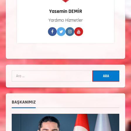
Yasemin DEMİR
Yardımcı Hizmetler
2. Kademe Antrenörlük Kursu Hakkında
Temmuz 6, 2026
2
3. KADEME GÜREŞ ANTRENÖRLÜĞÜ
HAKKINDA
Temmuz 2, 2026
3
2. Kademe Güreş Antrenör Uygulama
Eğitimi Sivas’ta Açılıyor
BAŞKANIMIZ
Haziran 29, 2026
4
3. Kademe Güreş Antrenör Uygulama