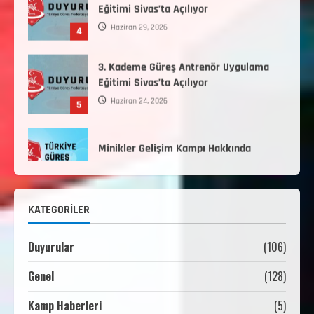
Haziran 29, 2026
4
3. Kademe Güreş Antrenör Uygulama
Eğitimi Sivas’ta Açılıyor
Haziran 24, 2026
5
Minikler Gelişim Kampı Hakkında
Ağustos 7, 2026
1
2. Kademe Antrenörlük Kursu Hakkında
KATEGORILER
Temmuz 6, 2026
2
Duyurular
(106)
3. KADEME GÜREŞ ANTRENÖRLÜĞÜ
Genel
(128)
HAKKINDA
Temmuz 2, 2026
3
Kamp Haberleri
(5)