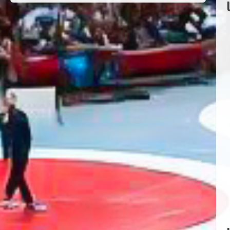
Haziran 24, 2026
4
TÜRKİYE GÜREŞ FEDERASYONU
2026 YILI 9-10-11-12-13-14
YAŞMİNİKLER TÜRKİYE
ŞAMPİYONASI İLLERE VERİLEN
5
KONTENJAN VE TEKNİK KONULAR
HAKKINDA
Haziran 12, 2026