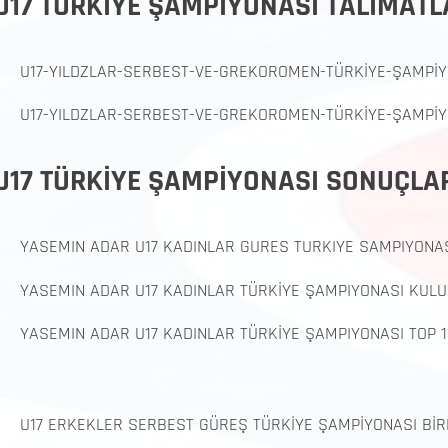
U17 TÜRKİYE ŞAMPİYONASI TALİMATL
U17-YILDZLAR-SERBEST-VE-GREKOROMEN-TÜRKİYE-ŞAMPİYON
U17-YILDZLAR-SERBEST-VE-GREKOROMEN-TÜRKİYE-ŞAMPİYO
U17 TÜRKİYE ŞAMPİYONASI SONUÇLA
YASEMIN ADAR U17 KADINLAR GURES TURKIYE SAMPIYONAS
YASEMIN ADAR U17 KADINLAR TÜRKİYE ŞAMPIYONASI KUL
YASEMIN ADAR U17 KADINLAR TÜRKİYE ŞAMPIYONASI TOP 1
U17 ERKEKLER SERBEST GÜREŞ TÜRKİYE ŞAMPİYONASI BİR