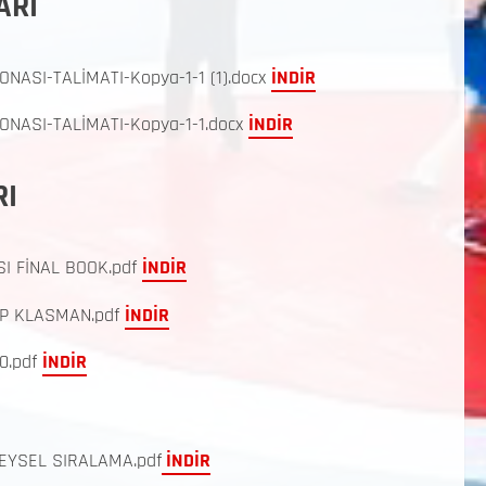
ARI
ASI-TALİMATI-Kopya-1-1 (1).docx
İNDİR
NASI-TALİMATI-Kopya-1-1.docx
İNDİR
RI
I FİNAL BOOK.pdf
İNDİR
UP KLASMAN.pdf
İNDİR
0.pdf
İNDİR
EYSEL SIRALAMA.pdf
İNDİR