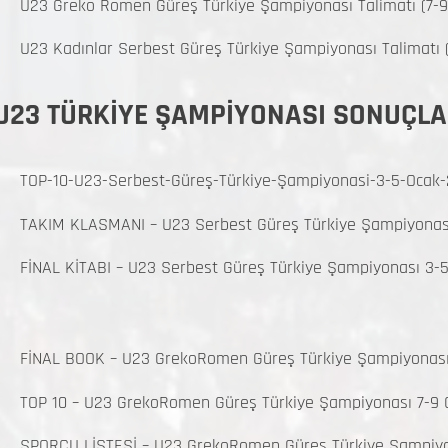
U23 Greko Romen Güreş Türkiye Şampiyonası Talimatı (7-9
U23 Kadınlar Serbest Güreş Türkiye Şampiyonası Talimatı 
U23 TÜRKİYE ŞAMPİYONASI SONUÇLA
TOP-10-U23-Serbest-Güreş-Türkiye-Şampiyonasi-3-5-Ocak
TAKIM KLASMANI – U23 Serbest Güreş Türkiye Şampiyonas
FİNAL KİTABI – U23 Serbest Güreş Türkiye Şampiyonası 3-
FİNAL BOOK – U23 GrekoRomen Güreş Türkiye Şampiyonası 
TOP 10 – U23 GrekoRomen Güreş Türkiye Şampiyonası 7-9 
SPORCU LİSTESİ – U23 GrekoRomen Güreş Türkiye Şampiyon