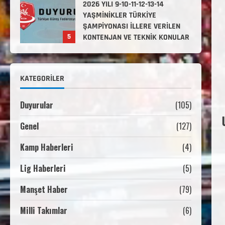
2. Kademe Antrenörlük Kursu
Hakkında
Temmuz 6, 2026
1
3. KADEME GÜREŞ
KATEGORILER
ANTRENÖRLÜĞÜ HAKKINDA
Temmuz 2, 2026
2
Duyurular
(105)
Genel
(127)
2. Kademe Güreş Antrenör
Uygulama Eğitimi Sivas’ta
Kamp Haberleri
(4)
Açılıyor
Haziran 29, 2026
Lig Haberleri
(5)
3
Manşet Haber
(79)
3. Kademe Güreş Antrenör
Uygulama Eğitimi Sivas’ta
Milli Takımlar
(6)
Açılıyor