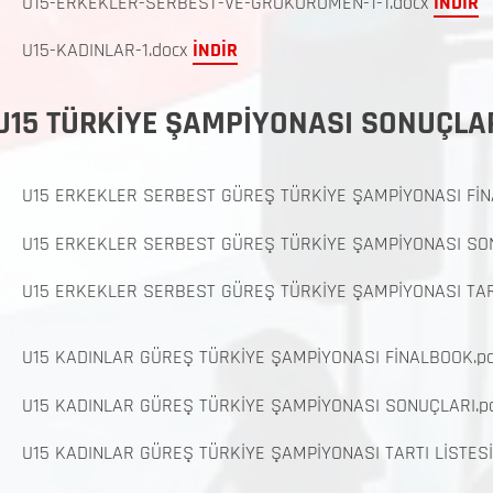
U15-ERKEKLER-SERBEST-VE-GROKOROMEN-1-1.docx
İNDİR
U15-KADINLAR-1.docx
İNDİR
U15 TÜRKİYE ŞAMPİYONASI SONUÇLA
U15 ERKEKLER SERBEST GÜREŞ TÜRKİYE ŞAMPİYONASI FİN
U15 ERKEKLER SERBEST GÜREŞ TÜRKİYE ŞAMPİYONASI SON
U15 ERKEKLER SERBEST GÜREŞ TÜRKİYE ŞAMPİYONASI TART
U15 KADINLAR GÜREŞ TÜRKİYE ŞAMPİYONASI FİNALBOOK.p
U15 KADINLAR GÜREŞ TÜRKİYE ŞAMPİYONASI SONUÇLARI.p
U15 KADINLAR GÜREŞ TÜRKİYE ŞAMPİYONASI TARTI LİSTESİ