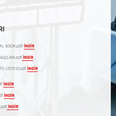
RI
AL BOOK.pdf
İNDİR
UÇLARI.pdf
İNDİR
I LİSTESİ.pdf
İNDİR
df
İNDİR
df
İNDİR
.pdf
İNDİR