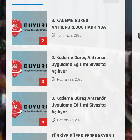
2
2. Kademe Güreş Antrenör
Uygulama Eğitimi Sivas’ta
Açılıyor
Haziran 29, 2026
3
3. Kademe Güreş Antrenör
Uygulama Eğitimi Sivas’ta
Açılıyor
Haziran 24, 2026
4
TÜRKİYE GÜREŞ FEDERASYONU
2026 YILI 9-10-11-12-13-14
YAŞMİNİKLER TÜRKİYE
ŞAMPİYONASI İLLERE VERİLEN
5
KONTENJAN VE TEKNİK KONULAR
HAKKINDA
Haziran 12, 2026