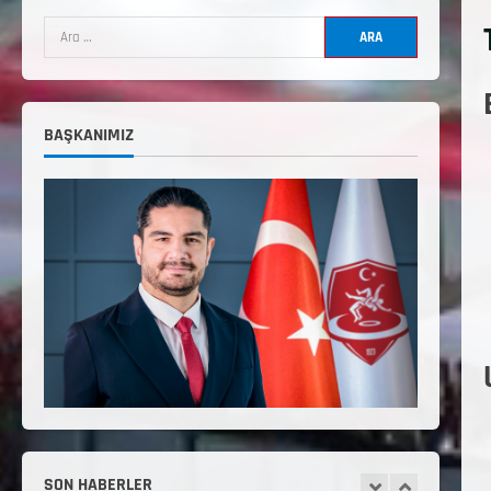
Uygulama Eğitimi Sivas’ta
Açılıyor
Haziran 24, 2026
4
TÜRKİYE GÜREŞ FEDERASYONU
BAŞKANIMIZ
2026 YILI 9-10-11-12-13-14
YAŞMİNİKLER TÜRKİYE
ŞAMPİYONASI İLLERE VERİLEN
5
KONTENJAN VE TEKNİK KONULAR
HAKKINDA
Haziran 12, 2026
2. Kademe Antrenörlük Kursu
Hakkında
Temmuz 6, 2026
1
3. KADEME GÜREŞ
ANTRENÖRLÜĞÜ HAKKINDA
Temmuz 2, 2026
SON HABERLER