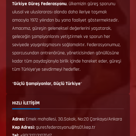
Türkiye Güreş Federasyonu
, ülkemizin güreş sporunu
ulusal ve uluslararası alanda daha ileriye taşımak
amacıyla 1972 yılından bu yana faaliyet göstermektedir.
Amacımız, güreşin geleneksel değerlerini yaşatarak,
geleceğin şampiyonlarını yetiştirmek ve sporun her
seviyede yaygınlaşmasını sağlamaktır. Federasyonumuz,
sporcusundan antrenörüne, yöneticisinden gönüllüsüne
kadar tüm paydaşlarıyla birlik içinde hareket eder, güreşi
tüm Türkiye’ye sevdirmeyi hedefler.
“
Güçlü Şampiyonlar, Güçlü Türkiye
“
HIZLI İLETİŞİM
Adres:
Emek mahallesi, 30.Sokak, No:20 Çankaya/Ankara
Kep Adresi:
guresfederasyonu@hs01.kep.tr
Tel:
+90(312)3107047