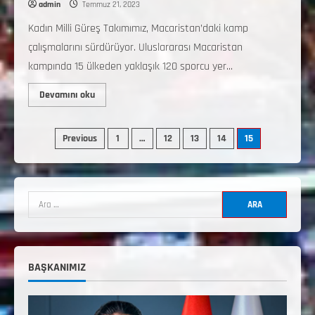
admin
Temmuz 21, 2023
Kadın Milli Güreş Takımımız, Macaristan’daki kamp
çalışmalarını sürdürüyor. Uluslararası Macaristan
kampında 15 ülkeden yaklaşık 120 sporcu yer...
Devamını oku
Previous
1
…
12
13
14
15
3. KADEME GÜREŞ ANTRENÖRLÜĞÜ
HAKKINDA
Temmuz 2, 2026
2
2. Kademe Güreş Antrenör Uygulama
Eğitimi Sivas’ta Açılıyor
BAŞKANIMIZ
Haziran 29, 2026
3