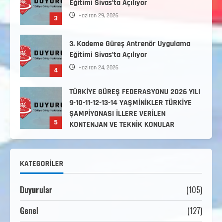
Eğitimi Sivas’ta Açılıyor
Haziran 29, 2026
3
3. Kademe Güreş Antrenör Uygulama
Eğitimi Sivas’ta Açılıyor
Haziran 24, 2026
4
TÜRKİYE GÜREŞ FEDERASYONU 2026 YILI
9-10-11-12-13-14 YAŞMİNİKLER TÜRKİYE
ŞAMPİYONASI İLLERE VERİLEN
5
KONTENJAN VE TEKNİK KONULAR
HAKKINDA
Haziran 12, 2026
2. Kademe Antrenörlük Kursu Hakkında
KATEGORILER
Temmuz 6, 2026
1
Duyurular
(105)
3. KADEME GÜREŞ ANTRENÖRLÜĞÜ
Genel
(127)
HAKKINDA