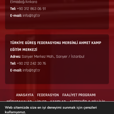
Elmadağ/Ankara
Tel:
+90 312 863 06 91
E-mail:
info@tgf.tr
TÜRKİYE GÜREŞ FEDERASYONU MERSİNLİ AHMET KAMP
EĞİTİM MERKEZİ
Adres:
Sarıyer Merkez Mah., Sarıyer / İstanbul
Tel:
+90 212 242 30 76
E-mail:
info@tgf.tr
ANASAYFA
FEDERASYON
FAALİYET PROGRAMI
MÜSABAKALAR
LİGLER
KAMPLAR
ANTRENÖR & MİLLİLİK
Web sitemizde size en iyi deneyimi sunmak için çerezleri
MEVZUAT
İLGİLİ FORMLAR
İLETİŞİM
kullanıyoruz.