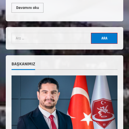
Devamını oku
2. Kademe Antrenörlük Kursu Hakkında
Temmuz 6, 2026
2
3. KADEME GÜREŞ ANTRENÖRLÜĞÜ
HAKKINDA
BAŞKANIMIZ
Temmuz 2, 2026
3
2. Kademe Güreş Antrenör Uygulama
Eğitimi Sivas’ta Açılıyor
Haziran 29, 2026
4
3. Kademe Güreş Antrenör Uygulama
Eğitimi Sivas’ta Açılıyor