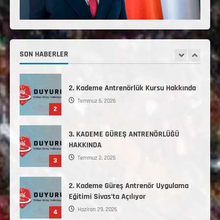
Haziran 24, 2026
5
Minikler Gelişim Kampı Hakkında
Ağustos 7, 2026
SON HABERLER
1
2. Kademe Antrenörlük Kursu Hakkında
Temmuz 6, 2026
2
3. KADEME GÜREŞ ANTRENÖRLÜĞÜ
HAKKINDA
Temmuz 2, 2026
3
2. Kademe Güreş Antrenör Uygulama
Eğitimi Sivas’ta Açılıyor
Haziran 29, 2026
4