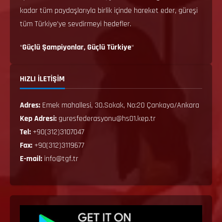
kadar tüm paydaşlarıyla birlik içinde hareket eder, güreşi
tüm Türkiye’ye sevdirmeyi hedefler.
“
Güçlü Şampiyonlar, Güçlü Türkiye
“
HIZLI İLETİŞİM
Adres:
Emek mahallesi, 30.Sokak, No:20 Çankaya/Ankara
Kep Adresi:
guresfederasyonu@hs01.kep.tr
Tel:
+90(312)3107047
Fax:
+90(312)3119677
E-mail:
info@tgf.tr