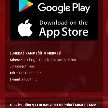
ELMEDAĞ KAMP EĞİTİM MERKEZİ
Adres:
Kemalpaşa, Fidanlık Sk. No:37, 06780
Elmadağ/Ankara
Tel:
+90 312 863 06 91
E-mail:
info@tgf.tr
TÜRKİYE GÜREŞ FEDERASYONU MERSİNLİ AHMET KAMP