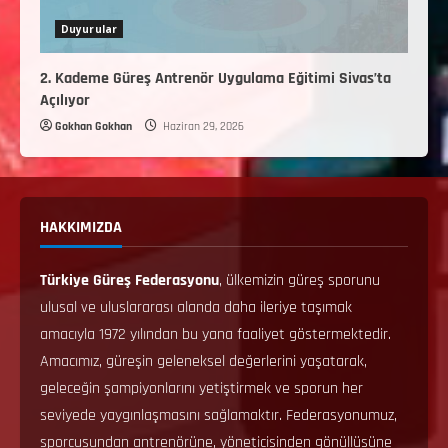
Duyurular
2. Kademe Güreş Antrenör Uygulama Eğitimi Sivas’ta
Açılıyor
Gokhan Gokhan
Haziran 29, 2026
HAKKIMIZDA
Türkiye Güreş Federasyonu
, ülkemizin güreş sporunu
ulusal ve uluslararası alanda daha ileriye taşımak
amacıyla 1972 yılından bu yana faaliyet göstermektedir.
Amacımız, güreşin geleneksel değerlerini yaşatarak,
geleceğin şampiyonlarını yetiştirmek ve sporun her
seviyede yaygınlaşmasını sağlamaktır. Federasyonumuz,
sporcusundan antrenörüne, yöneticisinden gönüllüsüne