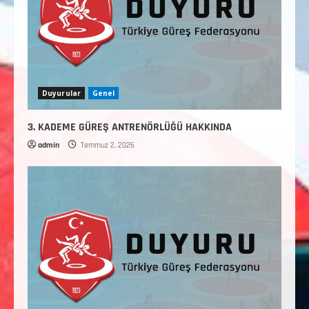
Duyurular
Genel
3. KADEME GÜREŞ ANTRENÖRLÜĞÜ HAKKINDA
admin
Temmuz 2, 2026