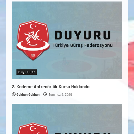
Duyurular
2. Kademe Antrenörlük Kursu Hakkında
Gokhan Gokhan
Temmuz 6, 2026