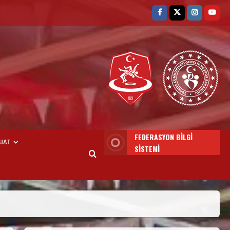
3. KADEME GÜREŞ
ANTRENÖRLÜĞÜ HAKKINDA
Temmuz 2, 2026
2
FEDERASYON BİLGİ
UAT
SİSTEMİ
2. Kademe Güreş Antrenör
Uygulama Eğitimi Sivas’ta
Açılıyor
Haziran 29, 2026
3
3. Kademe Güreş Antrenör