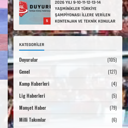
2. Kademe Antrenörlük Kursu
Hakkında
Temmuz 6, 2026
1
3. KADEME GÜREŞ
KATEGORILER
ANTRENÖRLÜĞÜ HAKKINDA
Temmuz 2, 2026
2
Duyurular
(105)
Genel
(127)
2. Kademe Güreş Antrenör
Uygulama Eğitimi Sivas’ta
Kamp Haberleri
(4)
Açılıyor
Haziran 29, 2026
Lig Haberleri
(5)
3
Manşet Haber
(79)
3. Kademe Güreş Antrenör
Uygulama Eğitimi Sivas’ta
Milli Takımlar
(6)
Açılıyor