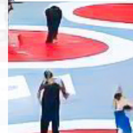
Haziran 24, 2026
4
TÜRKİYE GÜREŞ FEDERASYONU
2026 YILI 9-10-11-12-13-14
YAŞMİNİKLER TÜRKİYE
ŞAMPİYONASI İLLERE VERİLEN
5
KONTENJAN VE TEKNİK KONULAR
HAKKINDA
Haziran 12, 2026