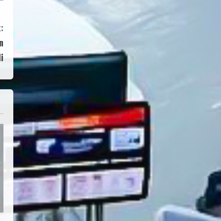
:
n
i