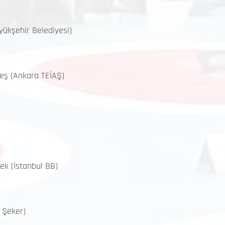
yükşehir Belediyesi)
teş (Ankara TEİAŞ)
ek (İstanbul BB)
 Şeker)