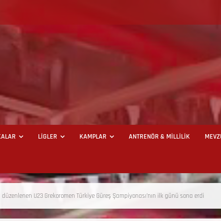
ALAR
LİGLER
KAMPLAR
ANTRENÖR & MİLLİLİK
MEVZ
düzenlenen U23 Grekoromen Türkiye Güreş Şampiyonası’nın ilk günü sona erdi