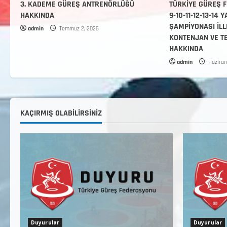
3. KADEME GÜREŞ ANTRENÖRLÜĞÜ
TÜRKİYE GÜREŞ F
HAKKINDA
9-10-11-12-13-14
ŞAMPİYONASI İLL
admin
Temmuz 2, 2026
KONTENJAN VE T
HAKKINDA
admin
Haziran
KAÇIRMIŞ OLABILIRSINIZ
Duyurular
Duyurular