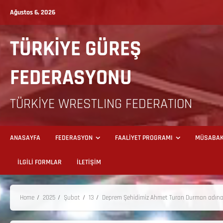
Ağustos 6, 2026
TÜRKİYE GÜREŞ
FEDERASYONU
TÜRKİYE WRESTLING FEDERATION
ANASAYFA
FEDERASYON
FAALİYET PROGRAMI
MÜSABAK
İLGİLİ FORMLAR
İLETİŞİM
Home
2025
Şubat
13
Deprem Şehidimiz Ahmet Turan Durman adına 