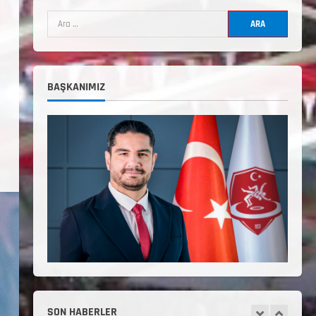
Uygulama Eğitimi Sivas’ta
Açılıyor
Haziran 24, 2026
4
TÜRKİYE GÜREŞ FEDERASYONU
BAŞKANIMIZ
2026 YILI 9-10-11-12-13-14
YAŞMİNİKLER TÜRKİYE
ŞAMPİYONASI İLLERE VERİLEN
5
KONTENJAN VE TEKNİK KONULAR
HAKKINDA
Haziran 12, 2026
2. Kademe Antrenörlük Kursu
Hakkında
Temmuz 6, 2026
1
3. KADEME GÜREŞ
ANTRENÖRLÜĞÜ HAKKINDA
Temmuz 2, 2026
SON HABERLER