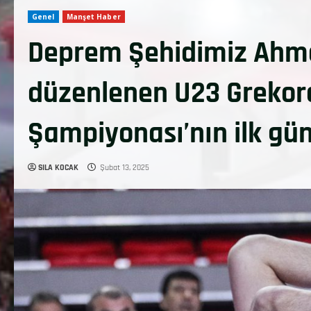
Genel
Manşet Haber
Deprem Şehidimiz Ahm
düzenlenen U23 Grekor
Şampiyonası’nın ilk gün
SILA KOCAK
Şubat 13, 2025