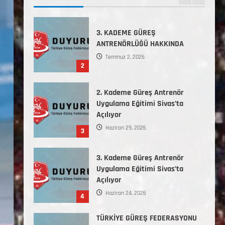
2
2. Kademe Güreş Antrenör
Uygulama Eğitimi Sivas’ta
Açılıyor
Haziran 29, 2026
3
3. Kademe Güreş Antrenör
Uygulama Eğitimi Sivas’ta
Açılıyor
Haziran 24, 2026
4
TÜRKİYE GÜREŞ FEDERASYONU
2026 YILI 9-10-11-12-13-14
YAŞMİNİKLER TÜRKİYE
ŞAMPİYONASI İLLERE VERİLEN
5
KONTENJAN VE TEKNİK KONULAR
HAKKINDA
Haziran 12, 2026