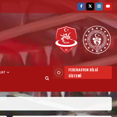
3. KADEME GÜREŞ
ANTRENÖRLÜĞÜ HAKKINDA
Temmuz 2, 2026
2
FEDERASYON BİLGİ
UAT
SİSTEMİ
2. Kademe Güreş Antrenör
Uygulama Eğitimi Sivas’ta
Açılıyor
Haziran 29, 2026
3
3. Kademe Güreş Antrenör