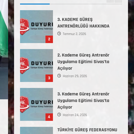
2
2. Kademe Güreş Antrenör
Uygulama Eğitimi Sivas’ta
Açılıyor
Haziran 29, 2026
3
3. Kademe Güreş Antrenör
Uygulama Eğitimi Sivas’ta
Açılıyor
Haziran 24, 2026
4
TÜRKİYE GÜREŞ FEDERASYONU
2026 YILI 9-10-11-12-13-14
YAŞMİNİKLER TÜRKİYE
ŞAMPİYONASI İLLERE VERİLEN
5
KONTENJAN VE TEKNİK KONULAR
HAKKINDA
Haziran 12, 2026