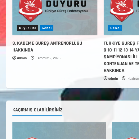
Duyurular
Genel
Genel
3. KADEME GÜREŞ ANTRENÖRLÜĞÜ
TÜRKİYE GÜREŞ F
HAKKINDA
9-10-11-12-13-14
ŞAMPİYONASI İLL
admin
Temmuz 2, 2026
KONTENJAN VE T
HAKKINDA
admin
Haziran
KAÇIRMIŞ OLABILIRSINIZ