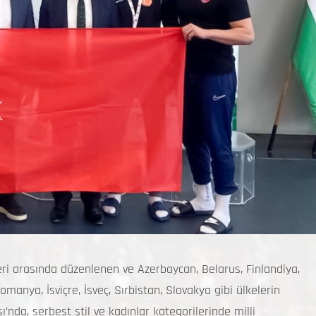
ri arasında düzenlenen ve Azerbaycan, Belarus, Finlandiya,
omanya, İsviçre, İsveç, Sırbistan, Slovakya gibi ülkelerin
nda, serbest stil ve kadınlar kategorilerinde milli