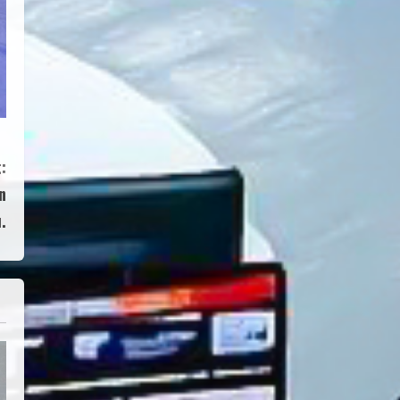
:
n
.