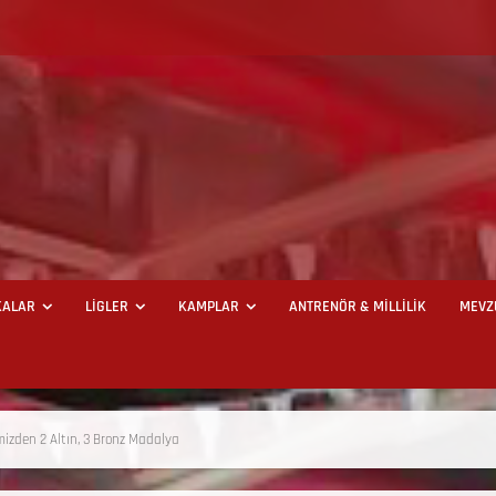
ALAR
LİGLER
KAMPLAR
ANTRENÖR & MİLLİLİK
MEVZ
mizden 2 Altın, 3 Bronz Madalya