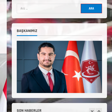
Uygulama Eğitimi Sivas’ta
Açılıyor
Haziran 24, 2026
4
TÜRKİYE GÜREŞ FEDERASYONU
BAŞKANIMIZ
2026 YILI 9-10-11-12-13-14
YAŞMİNİKLER TÜRKİYE
ŞAMPİYONASI İLLERE VERİLEN
5
KONTENJAN VE TEKNİK KONULAR
HAKKINDA
Haziran 12, 2026
2. Kademe Antrenörlük Kursu
Hakkında
Temmuz 6, 2026
1
3. KADEME GÜREŞ
ANTRENÖRLÜĞÜ HAKKINDA
Temmuz 2, 2026
SON HABERLER