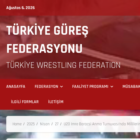
Ağustos 6, 2026
TÜRKİYE GÜREŞ
FEDERASYONU
TÜRKİYE WRESTLING FEDERATION
ANASAYFA
FEDERASYON
FAALİYET PROGRAMI
MÜSABAK
İLGİLİ FORMLAR
İLETİŞİM
Home
2025
Nisan
27
U20 Imre Baracsi Anma Turnuvası’nda Millileri