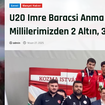
Genel
Manşet Haber
U20 Imre Baracsi Anma
Millilerimizden 2 Altın,
admin
Nisan 27, 2025