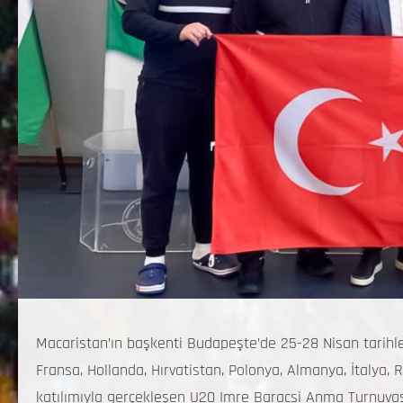
Macaristan’ın başkenti Budapeşte’de 25-28 Nisan tarihle
Fransa, Hollanda, Hırvatistan, Polonya, Almanya, İtalya, R
katılımıyla gerçekleşen U20 Imre Baracsi Anma Turnuvası’