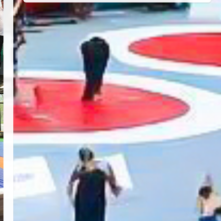
Haziran 24, 2026
4
TÜRKİYE GÜREŞ FEDERASYONU
2026 YILI 9-10-11-12-13-14
YAŞMİNİKLER TÜRKİYE
ŞAMPİYONASI İLLERE VERİLEN
5
KONTENJAN VE TEKNİK KONULAR
HAKKINDA
Haziran 12, 2026