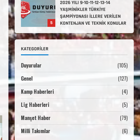
2. Kademe Antrenörlük Kursu
Hakkında
Temmuz 6, 2026
1
3. KADEME GÜREŞ
KATEGORILER
ANTRENÖRLÜĞÜ HAKKINDA
Temmuz 2, 2026
2
Duyurular
(105)
Genel
(127)
2. Kademe Güreş Antrenör
Uygulama Eğitimi Sivas’ta
Kamp Haberleri
(4)
Açılıyor
Haziran 29, 2026
Lig Haberleri
(5)
3
Manşet Haber
(79)
3. Kademe Güreş Antrenör
Uygulama Eğitimi Sivas’ta
Milli Takımlar
(6)
Açılıyor