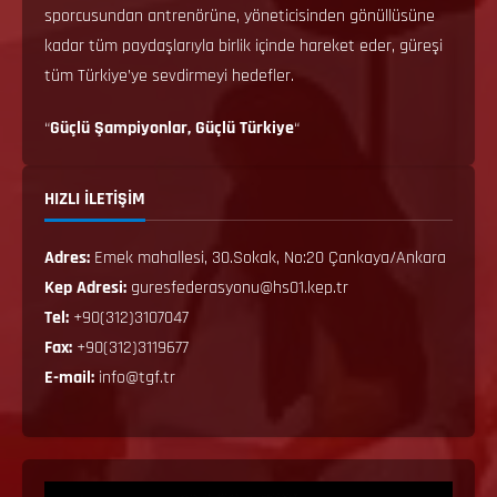
sporcusundan antrenörüne, yöneticisinden gönüllüsüne
kadar tüm paydaşlarıyla birlik içinde hareket eder, güreşi
tüm Türkiye’ye sevdirmeyi hedefler.
“
Güçlü Şampiyonlar, Güçlü Türkiye
“
HIZLI İLETİŞİM
Adres:
Emek mahallesi, 30.Sokak, No:20 Çankaya/Ankara
Kep Adresi:
guresfederasyonu@hs01.kep.tr
Tel:
+90(312)3107047
Fax:
+90(312)3119677
E-mail:
info@tgf.tr