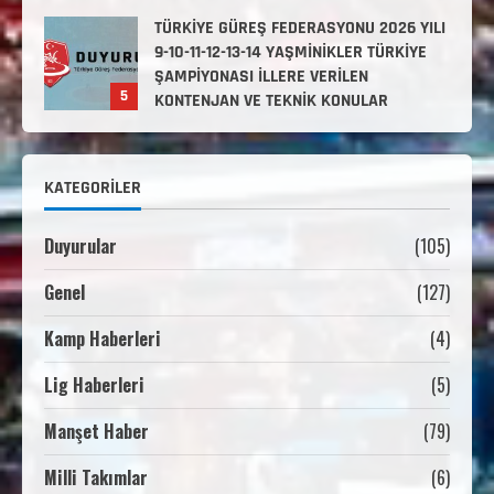
TÜRKİYE GÜREŞ FEDERASYONU 2026 YILI
9-10-11-12-13-14 YAŞMİNİKLER TÜRKİYE
ŞAMPİYONASI İLLERE VERİLEN
5
KONTENJAN VE TEKNİK KONULAR
HAKKINDA
Haziran 12, 2026
2. Kademe Antrenörlük Kursu Hakkında
KATEGORILER
Temmuz 6, 2026
1
Duyurular
(105)
3. KADEME GÜREŞ ANTRENÖRLÜĞÜ
Genel
(127)
HAKKINDA
Temmuz 2, 2026
2
Kamp Haberleri
(4)
Lig Haberleri
(5)
2. Kademe Güreş Antrenör Uygulama
Eğitimi Sivas’ta Açılıyor
Manşet Haber
(79)
Haziran 29, 2026
3
Milli Takımlar
(6)