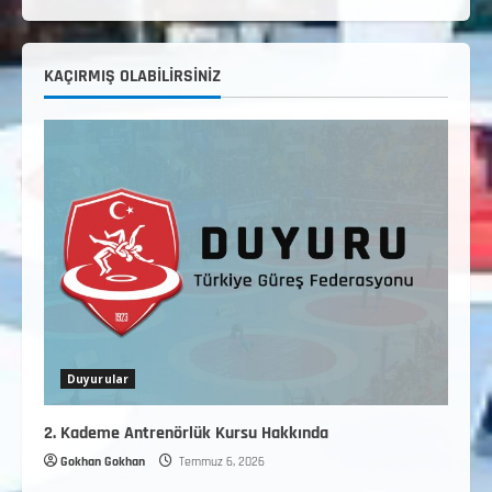
3. Kademe Güreş Antrenör Uygulama
Eğitimi Sivas’ta Açılıyor
Haziran 24, 2026
4
KAÇIRMIŞ OLABILIRSINIZ
TÜRKİYE GÜREŞ FEDERASYONU 2026 YILI
9-10-11-12-13-14 YAŞMİNİKLER TÜRKİYE
ŞAMPİYONASI İLLERE VERİLEN
5
KONTENJAN VE TEKNİK KONULAR
HAKKINDA
Haziran 12, 2026
Duyurular
2. Kademe Antrenörlük Kursu Hakkında
Gokhan Gokhan
Temmuz 6, 2026