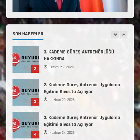
5
KONTENJAN VE TEKNİK KONULAR
HAKKINDA
Haziran 12, 2026
2. Kademe Antrenörlük Kursu Hakkında
Temmuz 6, 2026
SON HABERLER
1
3. KADEME GÜREŞ ANTRENÖRLÜĞÜ
HAKKINDA
Temmuz 2, 2026
2
2. Kademe Güreş Antrenör Uygulama
Eğitimi Sivas’ta Açılıyor
Haziran 29, 2026
3
3. Kademe Güreş Antrenör Uygulama
Eğitimi Sivas’ta Açılıyor
Haziran 24, 2026
4