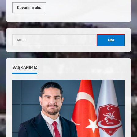
Devamını oku
3. KADEME GÜREŞ ANTRENÖRLÜĞÜ
HAKKINDA
Temmuz 2, 2026
2
2. Kademe Güreş Antrenör Uygulama
Eğitimi Sivas’ta Açılıyor
BAŞKANIMIZ
Haziran 29, 2026
3
3. Kademe Güreş Antrenör Uygulama
Eğitimi Sivas’ta Açılıyor
Haziran 24, 2026
4
TÜRKİYE GÜREŞ FEDERASYONU 2026 YILI
9-10-11-12-13-14 YAŞMİNİKLER TÜRKİYE
ŞAMPİYONASI İLLERE VERİLEN