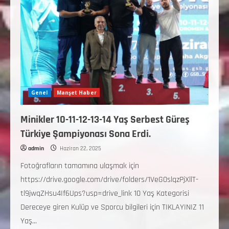
Genel
Manşet Haber
Minikler 10-11-12-13-14 Yaş Serbest Güreş
Türkiye Şampiyonası Sona Erdi.
admin
Haziran 22, 2025
Fotoğrafların tamamına ulaşmak için
https://drive.google.com/drive/folders/1VeG0slqzPjXllT-
tl9jwqZHsu4If6Ups?usp=drive_link 10 Yaş Kategorisi
Dereceye giren Kulüp ve Sporcu bilgileri için TIKLAYINIZ 11
Yaş...