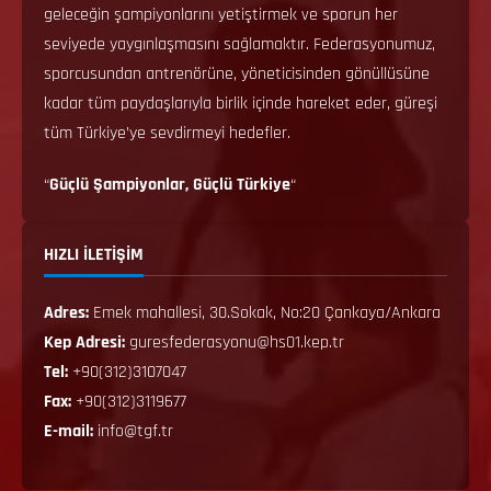
geleceğin şampiyonlarını yetiştirmek ve sporun her
seviyede yaygınlaşmasını sağlamaktır. Federasyonumuz,
sporcusundan antrenörüne, yöneticisinden gönüllüsüne
kadar tüm paydaşlarıyla birlik içinde hareket eder, güreşi
tüm Türkiye’ye sevdirmeyi hedefler.
“
Güçlü Şampiyonlar, Güçlü Türkiye
“
HIZLI İLETİŞİM
Adres:
Emek mahallesi, 30.Sokak, No:20 Çankaya/Ankara
Kep Adresi:
guresfederasyonu@hs01.kep.tr
Tel:
+90(312)3107047
Fax:
+90(312)3119677
E-mail:
info@tgf.tr