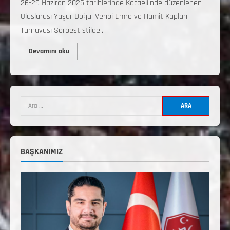
26-29 Haziran 2025 tarihlerinde Kocaeli’nde düzenlenen
Uluslarası Yaşar Doğu, Vehbi Emre ve Hamit Kaplan
Turnuvası Serbest stilde...
Devamını oku
2. Kademe Antrenörlük Kursu Hakkında
Temmuz 6, 2026
2
3. KADEME GÜREŞ ANTRENÖRLÜĞÜ
HAKKINDA
BAŞKANIMIZ
Temmuz 2, 2026
3
2. Kademe Güreş Antrenör Uygulama
Eğitimi Sivas’ta Açılıyor
Haziran 29, 2026
4