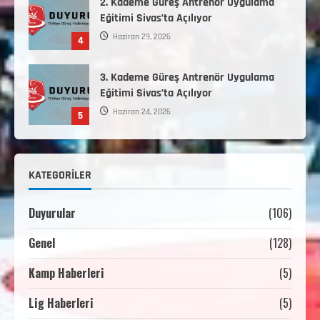
2. Kademe Güreş Antrenör Uygulama
Eğitimi Sivas’ta Açılıyor
Haziran 29, 2026
4
3. Kademe Güreş Antrenör Uygulama
Eğitimi Sivas’ta Açılıyor
Haziran 24, 2026
5
Minikler Gelişim Kampı Hakkında
KATEGORILER
Ağustos 7, 2026
1
Duyurular
(106)
2. Kademe Antrenörlük Kursu Hakkında
Genel
(128)
Temmuz 6, 2026
2
Kamp Haberleri
(5)
Lig Haberleri
(5)
3. KADEME GÜREŞ ANTRENÖRLÜĞÜ
HAKKINDA