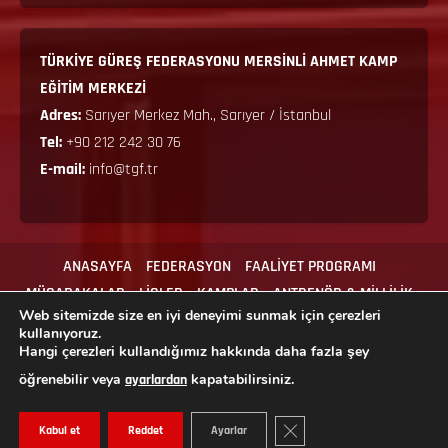
TÜRKİYE GÜREŞ FEDERASYONU MERSİNLİ AHMET KAMP
EĞİTİM MERKEZİ
Adres:
Sarıyer Merkez Mah., Sarıyer / İstanbul
Tel:
+90 212 242 30 76
E-mail:
info@tgf.tr
ANASAYFA
FEDERASYON
FAALİYET PROGRAMI
MÜSABAKALAR
LİGLER
KAMPLAR
ANTRENÖR & MİLLİLİK
Web sitemizde size en iyi deneyimi sunmak için çerezleri
MEVZUAT
İLGİLİ FORMLAR
İLETİŞİM
kullanıyoruz.
Hangi çerezleri kullandığımız hakkında daha fazla şey
öğrenebilir veya
kapatabilirsiniz.
ayarlardan
Copyright © 2024 Tüm hakları Türkiye Güreş Federasyonu'na aittir.
GDPR ÇEREZ ŞERIDINI KAPA
Kabul et
Reddet
Ayarlar
|
MoreNews
by AF themes.