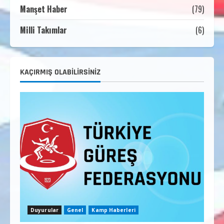
Manşet Haber
(79)
Temmuz 2, 2026
3
Milli Takımlar
(6)
2. Kademe Güreş Antrenör Uygulama
Eğitimi Sivas’ta Açılıyor
Haziran 29, 2026
4
KAÇIRMIŞ OLABILIRSINIZ
3. Kademe Güreş Antrenör Uygulama
Eğitimi Sivas’ta Açılıyor
Haziran 24, 2026
5
Duyurular
Genel
Kamp Haberleri