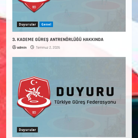
Duyurular
Genel
3. KADEME GÜREŞ ANTRENÖRLÜĞÜ HAKKINDA
admin
Temmuz 2, 2026
Duyurular