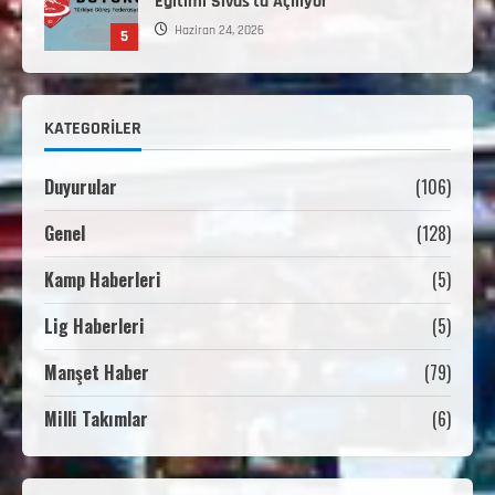
Eğitimi Sivas’ta Açılıyor
Haziran 24, 2026
5
Minikler Gelişim Kampı Hakkında
KATEGORILER
Ağustos 7, 2026
1
Duyurular
(106)
2. Kademe Antrenörlük Kursu Hakkında
Genel
(128)
Temmuz 6, 2026
2
Kamp Haberleri
(5)
Lig Haberleri
(5)
3. KADEME GÜREŞ ANTRENÖRLÜĞÜ
HAKKINDA
Manşet Haber
(79)
Temmuz 2, 2026
3
Milli Takımlar
(6)
2. Kademe Güreş Antrenör Uygulama
Eğitimi Sivas’ta Açılıyor
Haziran 29, 2026