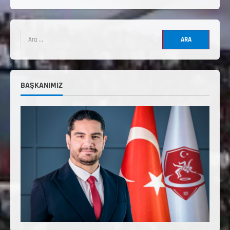
2. Kademe Antrenörlük Kursu Hakkında
Temmuz 6, 2026
2
3. KADEME GÜREŞ ANTRENÖRLÜĞÜ
HAKKINDA
BAŞKANIMIZ
Temmuz 2, 2026
3
2. Kademe Güreş Antrenör Uygulama
Eğitimi Sivas’ta Açılıyor
Haziran 29, 2026
4
3. Kademe Güreş Antrenör Uygulama
Eğitimi Sivas’ta Açılıyor
Haziran 24, 2026
5