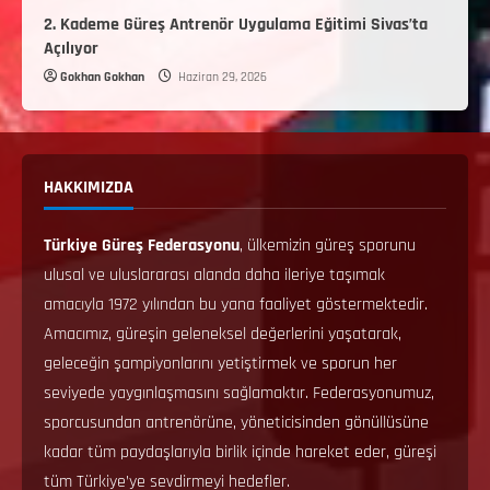
2. Kademe Güreş Antrenör Uygulama Eğitimi Sivas’ta
Açılıyor
Gokhan Gokhan
Haziran 29, 2026
HAKKIMIZDA
Türkiye Güreş Federasyonu
, ülkemizin güreş sporunu
ulusal ve uluslararası alanda daha ileriye taşımak
amacıyla 1972 yılından bu yana faaliyet göstermektedir.
Amacımız, güreşin geleneksel değerlerini yaşatarak,
geleceğin şampiyonlarını yetiştirmek ve sporun her
seviyede yaygınlaşmasını sağlamaktır. Federasyonumuz,
sporcusundan antrenörüne, yöneticisinden gönüllüsüne
kadar tüm paydaşlarıyla birlik içinde hareket eder, güreşi
tüm Türkiye’ye sevdirmeyi hedefler.