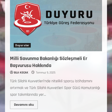
Duyurular
Milli Savunma Bakanlığı Sözleşmeli Er
Başvurusu Hakkında
SILA KOCAK
Temmuz 9, 2025
Türk Silahlı Kuvvetleri’nde nitelikli sporcu istihdamını
artırmak ve Türk Silahlı Kuvvetleri Spor Gücü Komutanlığı
spor takımlarında yer...
Devamını oku