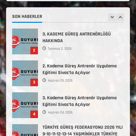
Haziran 12, 2026
2. Kademe Antrenörlük Kursu Hakkında
Temmuz 6, 2026
SON HABERLER
1
3. KADEME GÜREŞ ANTRENÖRLÜĞÜ
HAKKINDA
Temmuz 2, 2026
2
2. Kademe Güreş Antrenör Uygulama
Eğitimi Sivas’ta Açılıyor
Haziran 29, 2026
3
3. Kademe Güreş Antrenör Uygulama
Eğitimi Sivas’ta Açılıyor
Haziran 24, 2026
4
TÜRKİYE GÜREŞ FEDERASYONU 2026 YILI
9-10-11-12-13-14 YAŞMİNİKLER TÜRKİYE