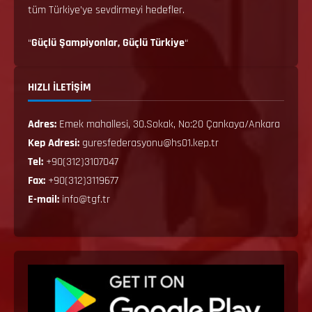
tüm Türkiye’ye sevdirmeyi hedefler.
“
Güçlü Şampiyonlar, Güçlü Türkiye
“
HIZLI İLETİŞİM
Adres:
Emek mahallesi, 30.Sokak, No:20 Çankaya/Ankara
Kep Adresi:
guresfederasyonu@hs01.kep.tr
Tel:
+90(312)3107047
Fax:
+90(312)3119677
E-mail:
info@tgf.tr