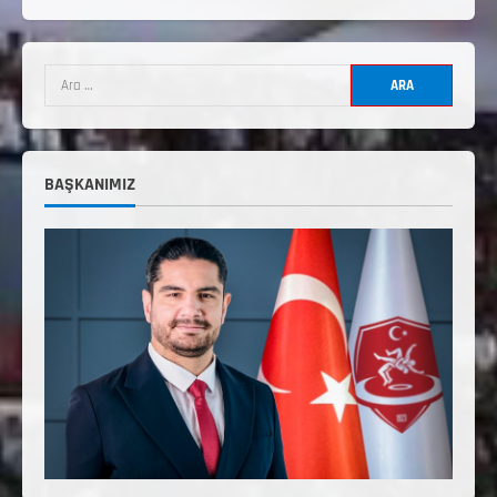
3. KADEME GÜREŞ ANTRENÖRLÜĞÜ
HAKKINDA
Temmuz 2, 2026
2
2. Kademe Güreş Antrenör Uygulama
Eğitimi Sivas’ta Açılıyor
BAŞKANIMIZ
Haziran 29, 2026
3
3. Kademe Güreş Antrenör Uygulama
Eğitimi Sivas’ta Açılıyor
Haziran 24, 2026
4
TÜRKİYE GÜREŞ FEDERASYONU 2026 YILI
9-10-11-12-13-14 YAŞMİNİKLER TÜRKİYE
ŞAMPİYONASI İLLERE VERİLEN
5
KONTENJAN VE TEKNİK KONULAR
HAKKINDA