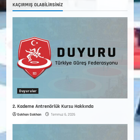
4
KAÇIRMIŞ OLABILIRSINIZ
TÜRKİYE GÜREŞ FEDERASYONU 2026 YILI
9-10-11-12-13-14 YAŞMİNİKLER TÜRKİYE
ŞAMPİYONASI İLLERE VERİLEN
5
KONTENJAN VE TEKNİK KONULAR
HAKKINDA
Haziran 12, 2026
Duyurular
2. Kademe Antrenörlük Kursu Hakkında
Gokhan Gokhan
Temmuz 6, 2026