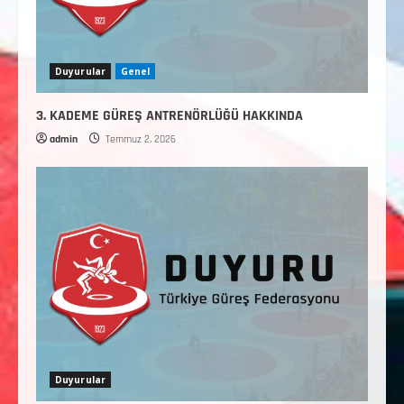
Duyurular
Genel
3. KADEME GÜREŞ ANTRENÖRLÜĞÜ HAKKINDA
admin
Temmuz 2, 2026
Duyurular