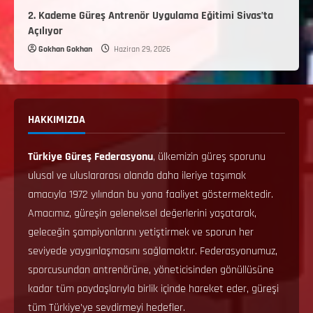
2. Kademe Güreş Antrenör Uygulama Eğitimi Sivas’ta
Açılıyor
Gokhan Gokhan
Haziran 29, 2026
HAKKIMIZDA
Türkiye Güreş Federasyonu
, ülkemizin güreş sporunu
ulusal ve uluslararası alanda daha ileriye taşımak
amacıyla 1972 yılından bu yana faaliyet göstermektedir.
Amacımız, güreşin geleneksel değerlerini yaşatarak,
geleceğin şampiyonlarını yetiştirmek ve sporun her
seviyede yaygınlaşmasını sağlamaktır. Federasyonumuz,
sporcusundan antrenörüne, yöneticisinden gönüllüsüne
kadar tüm paydaşlarıyla birlik içinde hareket eder, güreşi
tüm Türkiye’ye sevdirmeyi hedefler.