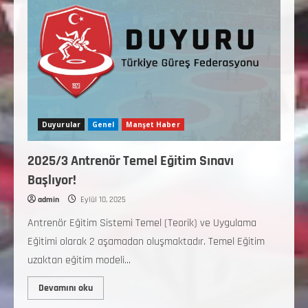
Duyurular
Genel
Manşet Haber
2025/3 Antrenör Temel Eğitim Sınavı
Başlıyor!
admin
Eylül 10, 2025
Antrenör Eğitim Sistemi Temel (Teorik) ve Uygulama
Eğitimi olarak 2 aşamadan oluşmaktadır. Temel Eğitim
uzaktan eğitim modeli...
Devamını oku