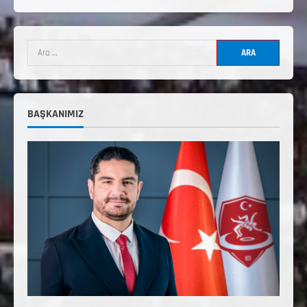
2. Kademe Antrenörlük Kursu Hakkında
Temmuz 6, 2026
2
3. KADEME GÜREŞ ANTRENÖRLÜĞÜ
HAKKINDA
BAŞKANIMIZ
Temmuz 2, 2026
3
2. Kademe Güreş Antrenör Uygulama
Eğitimi Sivas’ta Açılıyor
Haziran 29, 2026
4
3. Kademe Güreş Antrenör Uygulama
Eğitimi Sivas’ta Açılıyor
Haziran 24, 2026
5