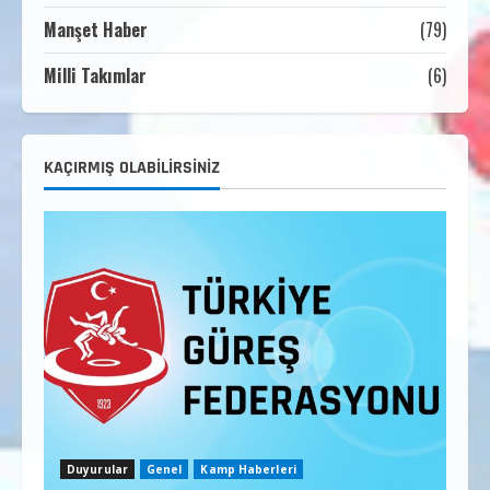
HAKKINDA
Manşet Haber
(79)
Temmuz 2, 2026
3
Milli Takımlar
(6)
2. Kademe Güreş Antrenör Uygulama
Eğitimi Sivas’ta Açılıyor
Haziran 29, 2026
4
KAÇIRMIŞ OLABILIRSINIZ
3. Kademe Güreş Antrenör Uygulama
Eğitimi Sivas’ta Açılıyor
Haziran 24, 2026
5
Duyurular
Genel
Kamp Haberleri