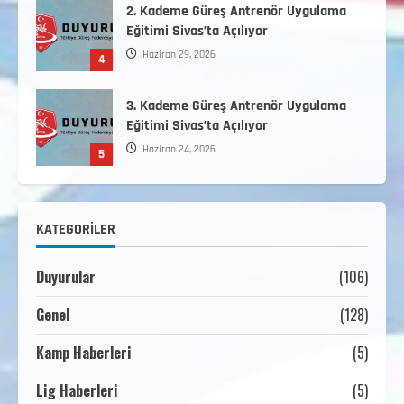
2. Kademe Güreş Antrenör Uygulama
Eğitimi Sivas’ta Açılıyor
Haziran 29, 2026
4
3. Kademe Güreş Antrenör Uygulama
Eğitimi Sivas’ta Açılıyor
Haziran 24, 2026
5
Minikler Gelişim Kampı Hakkında
KATEGORILER
Ağustos 7, 2026
1
Duyurular
(106)
2. Kademe Antrenörlük Kursu Hakkında
Genel
(128)
Temmuz 6, 2026
2
Kamp Haberleri
(5)
Lig Haberleri
(5)
3. KADEME GÜREŞ ANTRENÖRLÜĞÜ