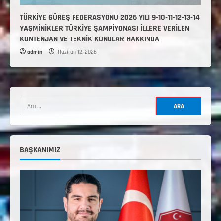
TÜRKİYE GÜREŞ FEDERASYONU 2026 YILI 9-10-11-12-13-14
YAŞMİNİKLER TÜRKİYE ŞAMPİYONASI İLLERE VERİLEN
KONTENJAN VE TEKNİK KONULAR HAKKINDA
admin
Haziran 12, 2026
2. Kademe Antrenörlük Kursu Hakkında
Temmuz 6, 2026
2
3. KADEME GÜREŞ ANTRENÖRLÜĞÜ
HAKKINDA
BAŞKANIMIZ
Temmuz 2, 2026
3
2. Kademe Güreş Antrenör Uygulama
Eğitimi Sivas’ta Açılıyor
Haziran 29, 2026
4