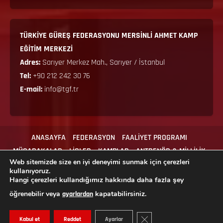
TÜRKİYE GÜREŞ FEDERASYONU MERSİNLİ AHMET KAMP
EĞİTİM MERKEZİ
Adres:
Sarıyer Merkez Mah., Sarıyer / İstanbul
Tel:
+90 212 242 30 76
E-mail:
info@tgf.tr
ANASAYFA
FEDERASYON
FAALİYET PROGRAMI
MÜSABAKALAR
LİGLER
KAMPLAR
ANTRENÖR & MİLLİLİK
Web sitemizde size en iyi deneyimi sunmak için çerezleri
MEVZUAT
İLGİLİ FORMLAR
İLETİŞİM
kullanıyoruz.
Hangi çerezleri kullandığımız hakkında daha fazla şey
öğrenebilir veya
kapatabilirsiniz.
ayarlardan
Copyright © 2024 Tüm hakları Türkiye Güreş Federasyonu'na aittir.
GDPR ÇEREZ ŞERIDINI KAPA
Kabul et
Reddet
Ayarlar