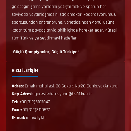
geleceğin şampiyonlarını yetiştirmek ve sporun her
seviyede yaygınlaşmasını sağlamaktır. Federasyonumuz,
sporcusundan antrenörüne, yöneticisinden gönüllüsüne
kadar tüm paydaşlarıyla birlik içinde hareket eder, güreşi
tüm Türkiye’ye sevdirmeyi hedefler.
“
Güçlü Şampiyonlar, Güçlü Türkiye
“
HIZLI İLETİŞİM
Adres:
Emek mahallesi, 30.Sokak, No:20 Çankaya/Ankara
Kep Adresi:
guresfederasyonu@hs01.kep.tr
Tel:
+90(312)3107047
Fax:
+90(312)3119677
E-mail:
info@tgf.tr