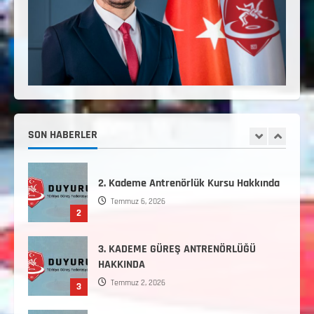
3. Kademe Güreş Antrenör Uygulama
Eğitimi Sivas’ta Açılıyor
Haziran 24, 2026
5
Minikler Gelişim Kampı Hakkında
Ağustos 7, 2026
SON HABERLER
1
2. Kademe Antrenörlük Kursu Hakkında
Temmuz 6, 2026
2
3. KADEME GÜREŞ ANTRENÖRLÜĞÜ
HAKKINDA
Temmuz 2, 2026
3