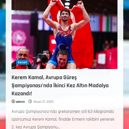
Genel
Kerem Kamal, Avrupa Güreş
Şampiyonası’nda İkinci Kez Altın Madalya
Kazandı!
admin
Nisan 21, 2025
Avrupa Şampiyonası’nda grekoromen stil 63 kilogramda
sporcumuz Kerem Kamal, finalde Ermeni rakibini yenerek
2. kez Avrupa Şampiyonu...