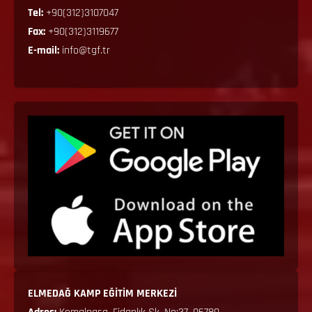
Tel:
+90(312)3107047
Fax:
+90(312)3119677
E-mail:
info@tgf.tr
ELMEDAĞ KAMP EĞİTİM MERKEZİ