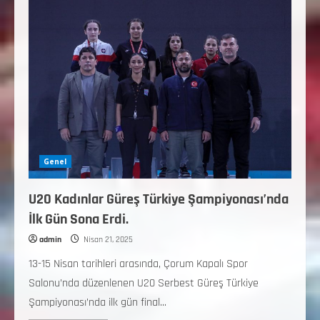
Genel
U20 Kadınlar Güreş Türkiye Şampiyonası’nda
İlk Gün Sona Erdi.
admin
Nisan 21, 2025
13-15 Nisan tarihleri arasında, Çorum Kapalı Spor
Salonu’nda düzenlenen U20 Serbest Güreş Türkiye
Şampiyonası’nda ilk gün final...