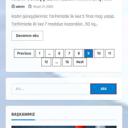
admin
Nisan 21, 2025
Kadın güreşçilerimiz; Tarihimizde ilk kez 5 final maçı yapıp,
Tarihimizde ilk kez 7 madalya kazandılar.. 50 kg...
Devamını oku
3. KADEME GÜREŞ ANTRENÖRLÜĞÜ
HAKKINDA
Previous
1
…
6
7
8
9
10
11
Temmuz 2, 2026
12
…
16
Next
2
2. Kademe Güreş Antrenör Uygulama
Eğitimi Sivas’ta Açılıyor
Haziran 29, 2026
3
3. Kademe Güreş Antrenör Uygulama
Eğitimi Sivas’ta Açılıyor
BAŞKANIMIZ
Haziran 24, 2026
4