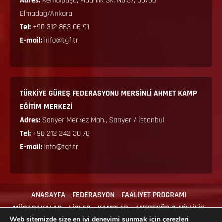
Adres:
Kemalpaşa, Fidanlık Sk. No:37, 06780
Elmadağ/Ankara
Tel:
+90 312 863 06 91
E-mail:
info@tgf.tr
TÜRKİYE GÜREŞ FEDERASYONU MERSİNLİ AHMET KAMP
EĞİTİM MERKEZİ
Adres:
Sarıyer Merkez Mah., Sarıyer / İstanbul
Tel:
+90 212 242 30 76
E-mail:
info@tgf.tr
ANASAYFA
FEDERASYON
FAALİYET PROGRAMI
MÜSABAKALAR
LİGLER
KAMPLAR
ANTRENÖR & MİLLİLİK
Web sitemizde size en iyi deneyimi sunmak için çerezleri
MEVZUAT
İLGİLİ FORMLAR
İLETİŞİM