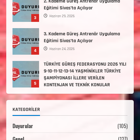
3. Kademe Güreş Antrenör Uygulama
Eğitimi Sivas’ta Açılıyor
Haziran 24, 2026
4
TÜRKİYE GÜREŞ FEDERASYONU 2026 YILI
9-10-11-12-13-14 YAŞMİNİKLER TÜRKİYE
ŞAMPİYONASI İLLERE VERİLEN
5
KONTENJAN VE TEKNİK KONULAR
HAKKINDA
Haziran 12, 2026
2. Kademe Antrenörlük Kursu Hakkında
Temmuz 6, 2026
1
3. KADEME GÜREŞ ANTRENÖRLÜĞÜ
HAKKINDA
KATEGORILER
Temmuz 2, 2026
2
Duyurular
(105)
2. Kademe Güreş Antrenör Uygulama
Genel
(127)
Eğitimi Sivas’ta Açılıyor