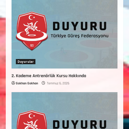
ŞAMPİYONASI İLLERE VERİLEN
5
KONTENJAN VE TEKNİK KONULAR
HAKKINDA
Haziran 12, 2026
Duyurular
2. Kademe Antrenörlük Kursu Hakkında
Gokhan Gokhan
Temmuz 6, 2026