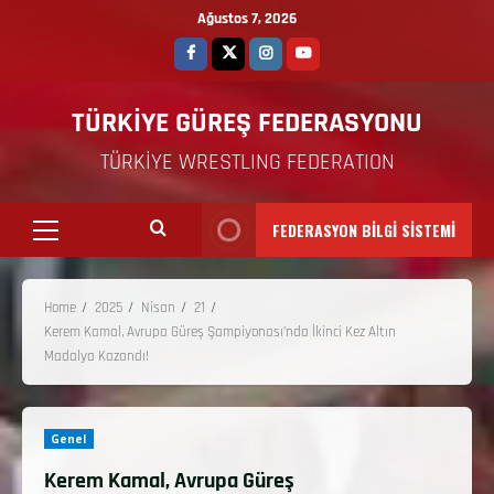
Ağustos 7, 2026
TÜRKİYE GÜREŞ FEDERASYONU
TÜRKİYE WRESTLING FEDERATION
FEDERASYON BİLGİ SİSTEMİ
Home
2025
Nisan
21
Kerem Kamal, Avrupa Güreş Şampiyonası’nda İkinci Kez Altın
Madalya Kazandı!
Genel
Kerem Kamal, Avrupa Güreş