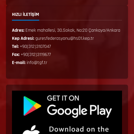
HIZLI İLETİŞİM
Adres:
Emek mahallesi, 30.Sokak, No:20 Çankaya/Ankara
Kep Adresi:
guresfederasyonu@hs01.kep.tr
Tel:
+90(312)3107047
Fax:
+90(312)3119677
E-mail:
info@tgf.tr