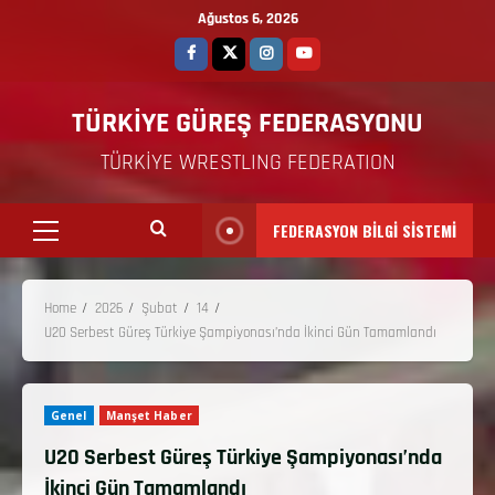
Ağustos 6, 2026
TÜRKİYE GÜREŞ FEDERASYONU
TÜRKİYE WRESTLING FEDERATION
FEDERASYON BİLGİ SİSTEMİ
Home
2026
Şubat
14
U20 Serbest Güreş Türkiye Şampiyonası’nda İkinci Gün Tamamlandı
Genel
Manşet Haber
U20 Serbest Güreş Türkiye Şampiyonası’nda
İkinci Gün Tamamlandı