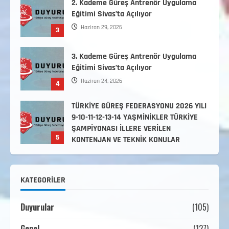
3. Kademe Güreş Antrenör Uygulama
Eğitimi Sivas’ta Açılıyor
Haziran 24, 2026
4
TÜRKİYE GÜREŞ FEDERASYONU 2026 YILI
9-10-11-12-13-14 YAŞMİNİKLER TÜRKİYE
ŞAMPİYONASI İLLERE VERİLEN
5
KONTENJAN VE TEKNİK KONULAR
HAKKINDA
Haziran 12, 2026
2. Kademe Antrenörlük Kursu Hakkında
Temmuz 6, 2026
1
3. KADEME GÜREŞ ANTRENÖRLÜĞÜ
KATEGORILER
HAKKINDA
Temmuz 2, 2026
2
Duyurular
(105)
2. Kademe Güreş Antrenör Uygulama
Genel
(127)