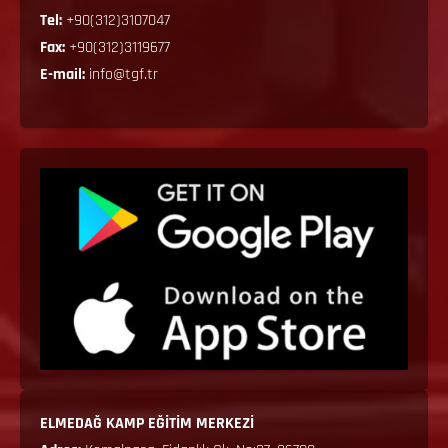
Tel:
+90(312)3107047
Fax:
+90(312)3119677
E-mail:
info@tgf.tr
ELMEDAĞ KAMP EĞİTİM MERKEZİ