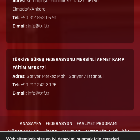
Adres:
Kemalpaşa, Fidanlık Sk. No:37, 06780
Elmadağ/Ankara
Tel:
+90 312 863 06 91
E-mail:
info@tgf.tr
TÜRKİYE GÜREŞ FEDERASYONU MERSİNLİ AHMET KAMP
EĞİTİM MERKEZİ
Adres:
Sarıyer Merkez Mah., Sarıyer / İstanbul
Tel:
+90 212 242 30 76
E-mail:
info@tgf.tr
ANASAYFA
FEDERASYON
FAALİYET PROGRAMI
MÜSABAKALAR
LİGLER
KAMPLAR
ANTRENÖR & MİLLİLİK
Web sitemizde size en iyi deneyimi sunmak için çerezleri