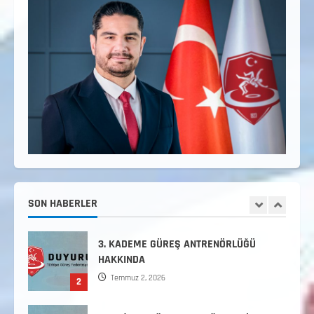
TÜRKİYE GÜREŞ FEDERASYONU 2026 YILI
9-10-11-12-13-14 YAŞMİNİKLER TÜRKİYE
ŞAMPİYONASI İLLERE VERİLEN
5
KONTENJAN VE TEKNİK KONULAR
HAKKINDA
Haziran 12, 2026
2. Kademe Antrenörlük Kursu Hakkında
Temmuz 6, 2026
1
3. KADEME GÜREŞ ANTRENÖRLÜĞÜ
HAKKINDA
SON HABERLER
Temmuz 2, 2026
2
2. Kademe Güreş Antrenör Uygulama
Eğitimi Sivas’ta Açılıyor
Haziran 29, 2026
3