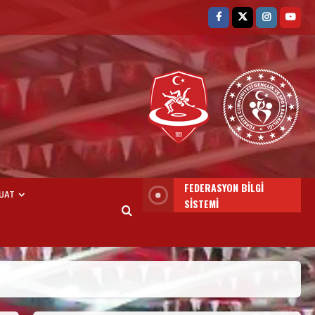
FEDERASYON BİLGİ
UAT
SİSTEMİ
3. KADEME GÜREŞ
ANTRENÖRLÜĞÜ HAKKINDA
Temmuz 2, 2026
2
2. Kademe Güreş Antrenör