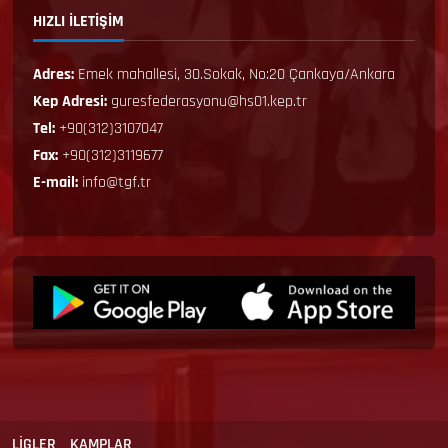
HIZLI İLETİŞİM
Adres:
Emek mahallesi, 30.Sokak, No:20 Çankaya/Ankara
Kep Adresi:
guresfederasyonu@hs01.kep.tr
Tel:
+90(312)3107047
Fax:
+90(312)3119677
E-mail:
info@tgf.tr
LİGLER
KAMPLAR