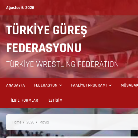
Ağustos 6, 2026
TÜRKİYE GÜREŞ
FEDERASYONU
TÜRKİYE WRESTLING FEDERATION
ANASAYFA
FEDERASYON
FAALİYET PROGRAMI
MÜSABAK
İLGİLİ FORMLAR
İLETİŞİM
Home
2026
Mayıs