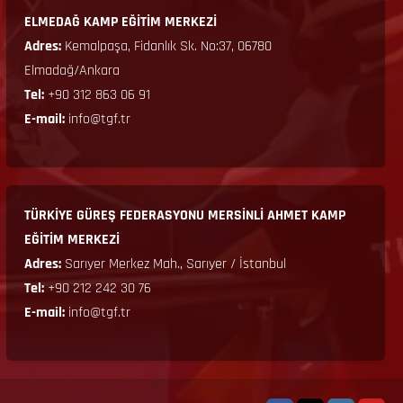
ELMEDAĞ KAMP EĞİTİM MERKEZİ
Adres:
Kemalpaşa, Fidanlık Sk. No:37, 06780
Elmadağ/Ankara
Tel:
+90 312 863 06 91
E-mail:
info@tgf.tr
TÜRKİYE GÜREŞ FEDERASYONU MERSİNLİ AHMET KAMP
EĞİTİM MERKEZİ
Adres:
Sarıyer Merkez Mah., Sarıyer / İstanbul
Tel:
+90 212 242 30 76
E-mail:
info@tgf.tr