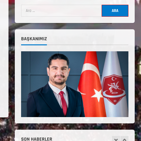
Uygulama Eğitimi Sivas’ta
Açılıyor
Haziran 29, 2026
3
3. Kademe Güreş Antrenör
BAŞKANIMIZ
Uygulama Eğitimi Sivas’ta
Açılıyor
Haziran 24, 2026
4
TÜRKİYE GÜREŞ FEDERASYONU
2026 YILI 9-10-11-12-13-14
YAŞMİNİKLER TÜRKİYE
ŞAMPİYONASI İLLERE VERİLEN
5
KONTENJAN VE TEKNİK KONULAR
HAKKINDA
Haziran 12, 2026
2. Kademe Antrenörlük Kursu
Hakkında
Temmuz 6, 2026
SON HABERLER