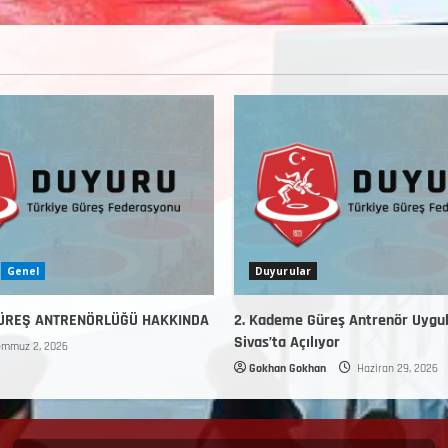
Genel
Duyurular
GÜREŞ ANTRENÖRLÜĞÜ HAKKINDA
2. Kademe Güreş Antrenör Uygu
Sivas’ta Açılıyor
mmuz 2, 2026
Gokhan Gokhan
Haziran 29, 2026