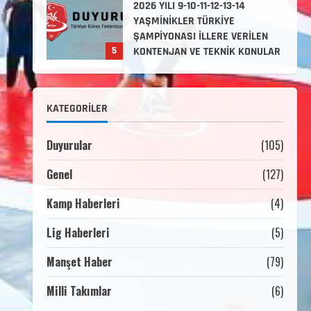
2026 YILI 9-10-11-12-13-14
YAŞMİNİKLER TÜRKİYE
ŞAMPİYONASI İLLERE VERİLEN
5
KONTENJAN VE TEKNİK KONULAR
HAKKINDA
Haziran 12, 2026
2. Kademe Antrenörlük Kursu
KATEGORILER
Hakkında
Temmuz 6, 2026
1
Duyurular
(105)
Genel
(127)
3. KADEME GÜREŞ
ANTRENÖRLÜĞÜ HAKKINDA
Kamp Haberleri
(4)
Temmuz 2, 2026
Lig Haberleri
(5)
2
Manşet Haber
(79)
2. Kademe Güreş Antrenör
Uygulama Eğitimi Sivas’ta
Milli Takımlar
(6)
Açılıyor