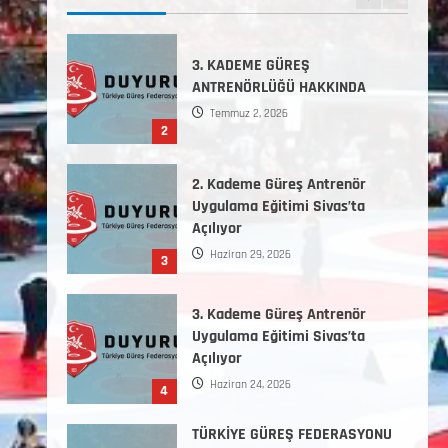
1
3. KADEME GÜREŞ
ANTRENÖRLÜĞÜ HAKKINDA
Temmuz 2, 2026
2
2. Kademe Güreş Antrenör
Uygulama Eğitimi Sivas’ta
Açılıyor
Haziran 29, 2026
3
3. Kademe Güreş Antrenör
Uygulama Eğitimi Sivas’ta
Açılıyor
Haziran 24, 2026
4
TÜRKİYE GÜREŞ FEDERASYONU