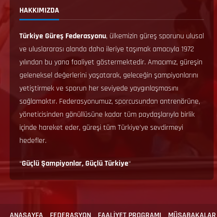
HAKKIMIZDA
Türkiye Güreş Federasyonu
, ülkemizin güreş sporunu ulusal
ve uluslararası alanda daha ileriye taşımak amacıyla 1972
yılından bu yana faaliyet göstermektedir. Amacımız, güreşin
geleneksel değerlerini yaşatarak, geleceğin şampiyonlarını
yetiştirmek ve sporun her seviyede yaygınlaşmasını
sağlamaktır. Federasyonumuz, sporcusundan antrenörüne,
yöneticisinden gönüllüsüne kadar tüm paydaşlarıyla birlik
içinde hareket eder, güreşi tüm Türkiye’ye sevdirmeyi
hedefler.
“
Güçlü Şampiyonlar, Güçlü Türkiye
“
ANASAYFA
FEDERASYON
FAALİYET PROGRAMI
MÜSABAKALAR