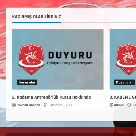
KAÇIRMIŞ OLABILIRSINIZ
Duyurular
Duyurular
2. Kademe Antrenörlük Kursu Hakkında
3. KADEME 
Gokhan Gokhan
Temmuz 6, 2026
admin
Te