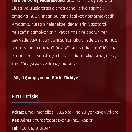
Türkiye Güreş Federasyonu
, ülkemizin güreş sporunu
ulusal ve uluslararası alanda daha ileriye taşımak
amacıyla 1972 yılından bu yana faaliyet göstermektedir.
Amacımız, güreşin geleneksel değerlerini yaşatarak,
geleceğin şampiyonlarını yetiştirmek ve sporun her
seviyede yaygınlaşmasını sağlamaktır. Federasyonumuz,
sporcusundan antrenörüne, yöneticisinden gönüllüsüne
kadar tüm paydaşlarıyla birlik içinde hareket eder, güreşi
tüm Türkiye’ye sevdirmeyi hedefler.
“
Güçlü Şampiyonlar, Güçlü Türkiye
“
HIZLI İLETİŞİM
Adres:
Emek mahallesi, 30.Sokak, No:20 Çankaya/Ankara
Kep Adresi:
guresfederasyonu@hs01.kep.tr
Tel:
+90(312)3107047