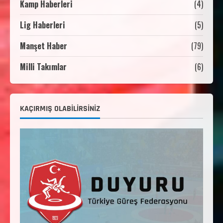
Kamp Haberleri
(4)
Lig Haberleri
(5)
3. Kademe Güreş Antrenör Uygulama
Eğitimi Sivas’ta Açılıyor
Manşet Haber
(79)
Haziran 24, 2026
4
Milli Takımlar
(6)
TÜRKİYE GÜREŞ FEDERASYONU 2026 YILI
9-10-11-12-13-14 YAŞMİNİKLER TÜRKİYE
ŞAMPİYONASI İLLERE VERİLEN
5
KONTENJAN VE TEKNİK KONULAR
KAÇIRMIŞ OLABILIRSINIZ
HAKKINDA
Haziran 12, 2026