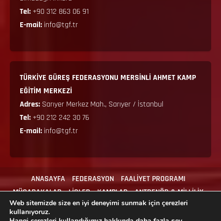
Tel:
+90 312 863 06 91
E-mail:
info@tgf.tr
TÜRKİYE GÜREŞ FEDERASYONU MERSİNLİ AHMET KAMP
EĞİTİM MERKEZİ
Adres:
Sarıyer Merkez Mah., Sarıyer / İstanbul
Tel:
+90 212 242 30 76
E-mail:
info@tgf.tr
ANASAYFA
FEDERASYON
FAALİYET PROGRAMI
MÜSABAKALAR
LİGLER
KAMPLAR
ANTRENÖR & MİLLİLİK
Web sitemizde size en iyi deneyimi sunmak için çerezleri
MEVZUAT
İLGİLİ FORMLAR
İLETİŞİM
kullanıyoruz.
Hangi çerezleri kullandığımız hakkında daha fazla şey