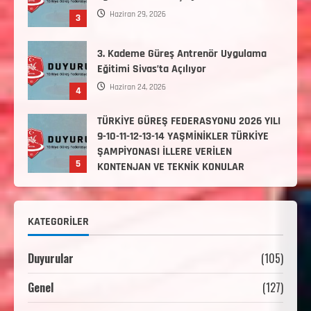
Haziran 24, 2026
4
TÜRKİYE GÜREŞ FEDERASYONU 2026 YILI
9-10-11-12-13-14 YAŞMİNİKLER TÜRKİYE
ŞAMPİYONASI İLLERE VERİLEN
5
KONTENJAN VE TEKNİK KONULAR
HAKKINDA
Haziran 12, 2026
2. Kademe Antrenörlük Kursu Hakkında
Temmuz 6, 2026
1
3. KADEME GÜREŞ ANTRENÖRLÜĞÜ
HAKKINDA
KATEGORILER
Temmuz 2, 2026
2
Duyurular
(105)
2. Kademe Güreş Antrenör Uygulama
Genel
(127)
Eğitimi Sivas’ta Açılıyor
Haziran 29, 2026
3