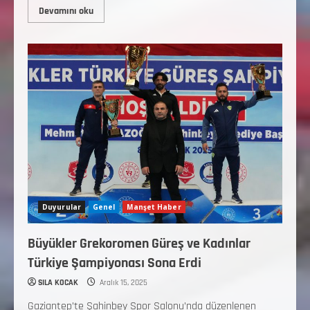
Devamını oku
Duyurular
Genel
Manşet Haber
Büyükler Grekoromen Güreş ve Kadınlar
Türkiye Şampiyonası Sona Erdi
SILA KOCAK
Aralık 15, 2025
Gaziantep’te Şahinbey Spor Salonu’nda düzenlenen