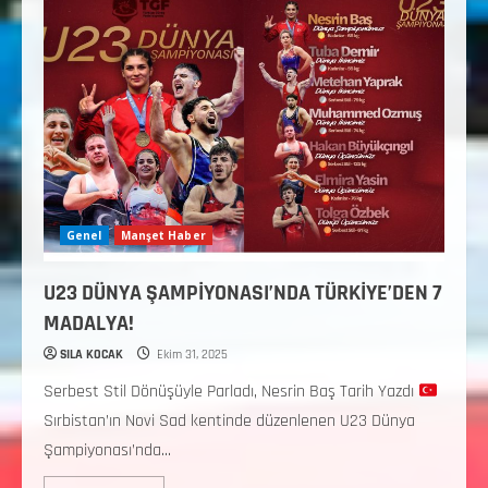
Genel
Manşet Haber
U23 DÜNYA ŞAMPİYONASI’NDA TÜRKİYE’DEN 7
MADALYA!
SILA KOCAK
Ekim 31, 2025
Serbest Stil Dönüşüyle Parladı, Nesrin Baş Tarih Yazdı
Sırbistan’ın Novi Sad kentinde düzenlenen U23 Dünya
Şampiyonası’nda...