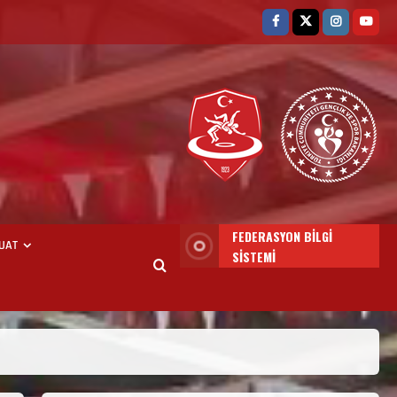
3. KADEME GÜREŞ
ANTRENÖRLÜĞÜ HAKKINDA
Temmuz 2, 2026
2
FEDERASYON BİLGİ
UAT
SİSTEMİ
2. Kademe Güreş Antrenör
Uygulama Eğitimi Sivas’ta
Açılıyor
Haziran 29, 2026
3
3. Kademe Güreş Antrenör