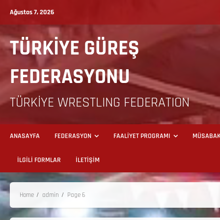
Ağustos 7, 2026
TÜRKİYE GÜREŞ
FEDERASYONU
TÜRKİYE WRESTLING FEDERATION
ANASAYFA
FEDERASYON
FAALİYET PROGRAMI
MÜSABAK
İLGİLİ FORMLAR
İLETİŞİM
Home
admin
Page 6