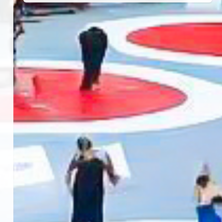
Haziran 24, 2026
4
TÜRKİYE GÜREŞ FEDERASYONU
2026 YILI 9-10-11-12-13-14
YAŞMİNİKLER TÜRKİYE
ŞAMPİYONASI İLLERE VERİLEN
5
KONTENJAN VE TEKNİK KONULAR
HAKKINDA
Haziran 12, 2026