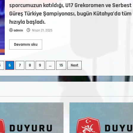
sporcumuzun katıldığı, U17 Grekoromen ve Serbest
Güreş Türkiye Şampiyonası, bugün Kütahya’da tüm
hızıyla başladı.
admin
Nisan 21, 2025
Devamını oku
5
6
7
8
9
…
15
Next