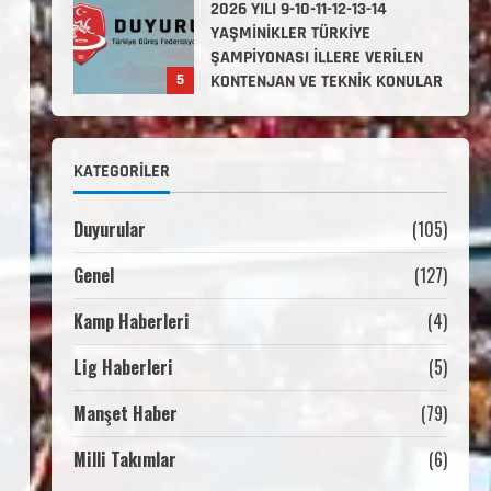
2. Kademe Antrenörlük Kursu
Hakkında
Temmuz 6, 2026
1
3. KADEME GÜREŞ
KATEGORILER
ANTRENÖRLÜĞÜ HAKKINDA
Temmuz 2, 2026
2
Duyurular
(105)
Genel
(127)
2. Kademe Güreş Antrenör
Uygulama Eğitimi Sivas’ta
Kamp Haberleri
(4)
Açılıyor
Haziran 29, 2026
Lig Haberleri
(5)
3
Manşet Haber
(79)
3. Kademe Güreş Antrenör
Uygulama Eğitimi Sivas’ta
Milli Takımlar
(6)
Açılıyor