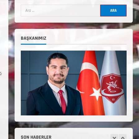
Uygulama Eğitimi Sivas’ta
Açılıyor
Haziran 24, 2026
4
TÜRKİYE GÜREŞ FEDERASYONU
BAŞKANIMIZ
2026 YILI 9-10-11-12-13-14
YAŞMİNİKLER TÜRKİYE
ŞAMPİYONASI İLLERE VERİLEN
5
KONTENJAN VE TEKNİK KONULAR
HAKKINDA
ş
Haziran 12, 2026
2. Kademe Antrenörlük Kursu
Hakkında
Temmuz 6, 2026
1
3. KADEME GÜREŞ
ANTRENÖRLÜĞÜ HAKKINDA
Temmuz 2, 2026
SON HABERLER