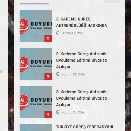
2
2. Kademe Güreş Antrenör
Uygulama Eğitimi Sivas’ta
Açılıyor
Haziran 29, 2026
3
3. Kademe Güreş Antrenör
Uygulama Eğitimi Sivas’ta
Açılıyor
ı
Haziran 24, 2026
4
TÜRKİYE GÜREŞ FEDERASYONU
2026 YILI 9-10-11-12-13-14
YAŞMİNİKLER TÜRKİYE
ŞAMPİYONASI İLLERE VERİLEN
5
KONTENJAN VE TEKNİK KONULAR
HAKKINDA
Haziran 12, 2026