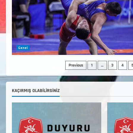
Genel
Previous
1
…
3
4
KAÇIRMIŞ OLABILIRSINIZ