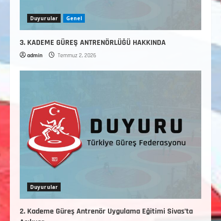
Duyurular
Genel
3. KADEME GÜREŞ ANTRENÖRLÜĞÜ HAKKINDA
admin
Temmuz 2, 2026
Duyurular
2. Kademe Güreş Antrenör Uygulama Eğitimi Sivas’ta