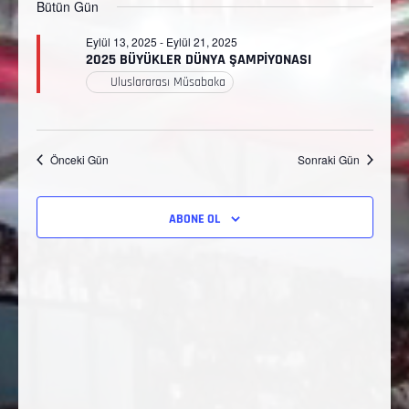
görün
Bütün Gün
gezi
seç.
Eylül 13, 2025
-
Eylül 21, 2025
2025 BÜYÜKLER DÜNYA ŞAMPİYONASI
Uluslararası Müsabaka
Önceki Gün
Sonraki Gün
ABONE OL