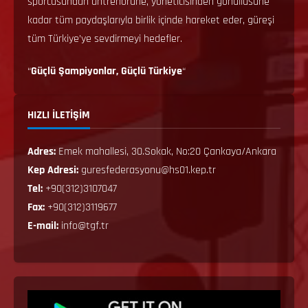
sporcusundan antrenörüne, yöneticisinden gönüllüsüne
kadar tüm paydaşlarıyla birlik içinde hareket eder, güreşi
tüm Türkiye’ye sevdirmeyi hedefler.
“
Güçlü Şampiyonlar, Güçlü Türkiye
“
HIZLI İLETİŞİM
Adres:
Emek mahallesi, 30.Sokak, No:20 Çankaya/Ankara
Kep Adresi:
guresfederasyonu@hs01.kep.tr
Tel:
+90(312)3107047
Fax:
+90(312)3119677
E-mail:
info@tgf.tr