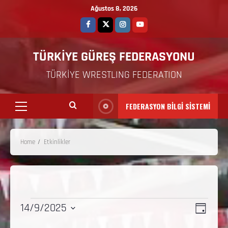
Ağustos 8, 2026
TÜRKİYE GÜREŞ FEDERASYONU
TÜRKİYE WRESTLING FEDERATION
FEDERASYON BİLGİ SİSTEMİ
Home
Etkinlikler
Etkinl
Gezi
14/9/2025
GÜN
görü
Tarih