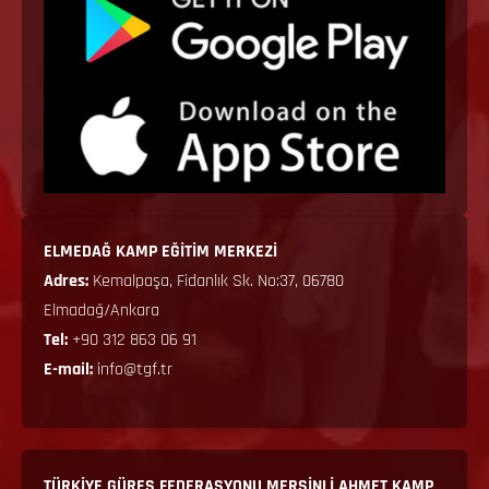
ELMEDAĞ KAMP EĞİTİM MERKEZİ
Adres:
Kemalpaşa, Fidanlık Sk. No:37, 06780
Elmadağ/Ankara
Tel:
+90 312 863 06 91
E-mail:
info@tgf.tr
TÜRKİYE GÜREŞ FEDERASYONU MERSİNLİ AHMET KAMP