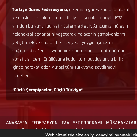
Türkiye Güreş Federasyonu
, ülkemizin güreş sporunu ulusal
ve uluslararası alanda daha ileriye taşımak amacıyla 1972
yılından bu yana faaliyet göstermektedir. Amacımız, güreşin
geleneksel değerlerini yaşatarak, geleceğin şampiyonlarını
yetiştirmek ve sporun her seviyede yaygınlaşmasını
sağlamaktır. Federasyonumuz, sporcusundan antrenörüne,
yöneticisinden gönüllüsüne kadar tüm paydaşlarıyla birlik
içinde hareket eder, güreşi tüm Türkiye’ye sevdirmeyi
hedefler.
“
Güçlü Şampiyonlar, Güçlü Türkiye
“
ANASAYFA
FEDERASYON
FAALİYET PROGRAMI
MÜSABAKALAR
ANTRENÖR & MİLLİLİK
MEVZUAT
İLGİLİ FORMLAR
İLETİŞİM
Web sitemizde size en iyi deneyimi sunmak için