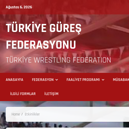
Ağustos 6, 2026
TÜRKİYE GÜREŞ
FEDERASYONU
TÜRKİYE WRESTLING FEDERATION
ANASAYFA
FEDERASYON
FAALİYET PROGRAMI
MÜSABAK
İLGİLİ FORMLAR
İLETİŞİM
Home
Etkinlikler