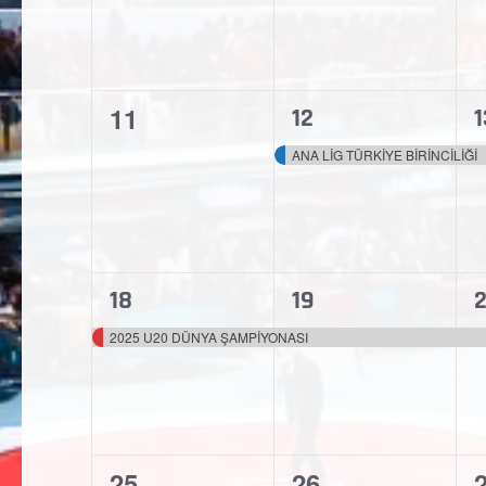
0
11
1
1
12
1
etkinlik,
etkinlik,
e
ANA LİG TÜRKİYE BİRİNCİLİĞİ
1
1
1
18
19
etkinlik,
etkinlik,
e
2025 U20 DÜNYA ŞAMPİYONASI
0
0
25
26