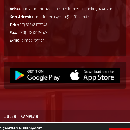
Adres:
Emek mahallesi, 30.Sokak, No:20 Çankaya/Ankara
Kep Adresi:
guresfederasyonu@hs01.kep.tr
Tel:
+90(312)3107047
Fax:
+90(312)3119677
E-mail:
info@tgf.tr
LİGLER
KAMPLAR
 çerezleri kullanıyoruz.