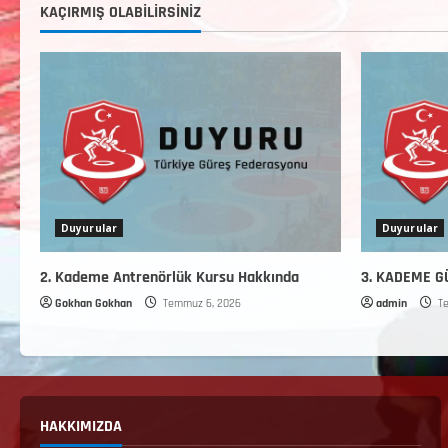
KAÇIRMIŞ OLABILIRSINIZ
Duyurular
Duyurular
2. Kademe Antrenörlük Kursu Hakkında
3. KADEME 
Gokhan Gokhan
Temmuz 6, 2026
admin
Te
HAKKIMIZDA