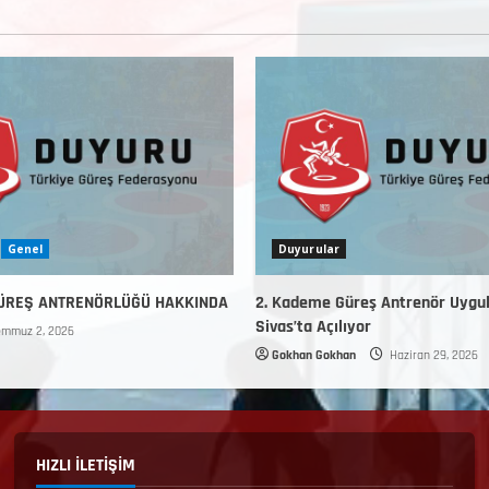
Genel
Duyurular
GÜREŞ ANTRENÖRLÜĞÜ HAKKINDA
2. Kademe Güreş Antrenör Uygu
Sivas’ta Açılıyor
mmuz 2, 2026
Gokhan Gokhan
Haziran 29, 2026
HIZLI İLETİŞİM