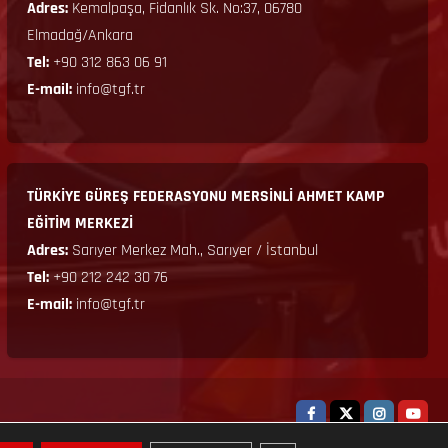
Adres:
Kemalpaşa, Fidanlık Sk. No:37, 06780
Elmadağ/Ankara
Tel:
+90 312 863 06 91
E-mail:
info@tgf.tr
TÜRKİYE GÜREŞ FEDERASYONU MERSİNLİ AHMET KAMP
EĞİTİM MERKEZİ
Adres:
Sarıyer Merkez Mah., Sarıyer / İstanbul
Tel:
+90 212 242 30 76
E-mail:
info@tgf.tr