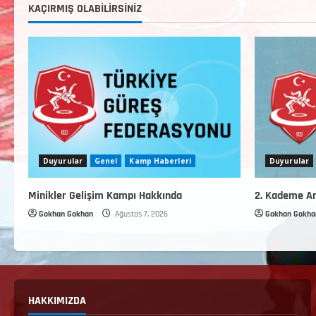
KAÇIRMIŞ OLABILIRSINIZ
Duyurular
Genel
Kamp Haberleri
Duyurular
Minikler Gelişim Kampı Hakkında
2. Kademe An
Gokhan Gokhan
Ağustos 7, 2026
Gokhan Gokha
HAKKIMIZDA