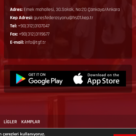
Adres:
Emek mahallesi, 30.Sokak, No:20 Çankaya/Ankara
Kep Adresi:
guresfederasyonu@hs01.kep.tr
Tel:
+90(312)3107047
Fax:
+90(312)3119677
E-mail:
info@tgf.tr
LİGLER
KAMPLAR
 çerezleri kullanıyoruz.