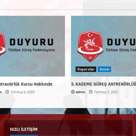
Duyurular
Genel
trenörlük Kursu Hakkında
3. KADEME GÜREŞ ANTRENÖRLÜ
n
Temmuz 6, 2026
admin
Temmuz 2, 2026
HIZLI İLETİŞİM