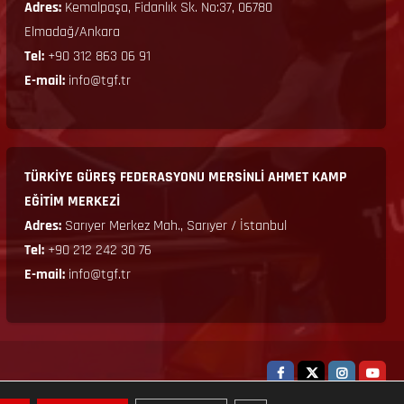
Adres:
Kemalpaşa, Fidanlık Sk. No:37, 06780
Elmadağ/Ankara
Tel:
+90 312 863 06 91
E-mail:
info@tgf.tr
TÜRKİYE GÜREŞ FEDERASYONU MERSİNLİ AHMET KAMP
EĞİTİM MERKEZİ
Adres:
Sarıyer Merkez Mah., Sarıyer / İstanbul
Tel:
+90 212 242 30 76
E-mail:
info@tgf.tr