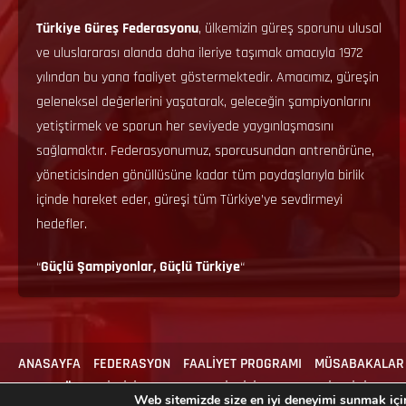
Türkiye Güreş Federasyonu
, ülkemizin güreş sporunu ulusal
ve uluslararası alanda daha ileriye taşımak amacıyla 1972
yılından bu yana faaliyet göstermektedir. Amacımız, güreşin
geleneksel değerlerini yaşatarak, geleceğin şampiyonlarını
yetiştirmek ve sporun her seviyede yaygınlaşmasını
sağlamaktır. Federasyonumuz, sporcusundan antrenörüne,
yöneticisinden gönüllüsüne kadar tüm paydaşlarıyla birlik
içinde hareket eder, güreşi tüm Türkiye’ye sevdirmeyi
hedefler.
“
Güçlü Şampiyonlar, Güçlü Türkiye
“
ANASAYFA
FEDERASYON
FAALİYET PROGRAMI
MÜSABAKALAR
ANTRENÖR & MİLLİLİK
MEVZUAT
İLGİLİ FORMLAR
İLETİŞİM
Web sitemizde size en iyi deneyimi sunmak için