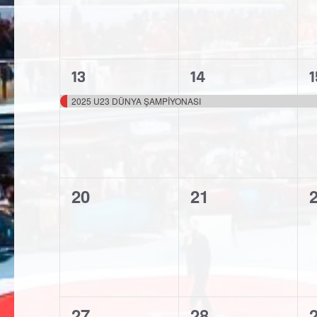
1
1
1
13
14
1
etkinlik,
etkinlik,
e
2025 U23 DÜNYA ŞAMPİYONASI
0
0
20
21
etkinlik,
etkinlik,
e
0
0
27
28