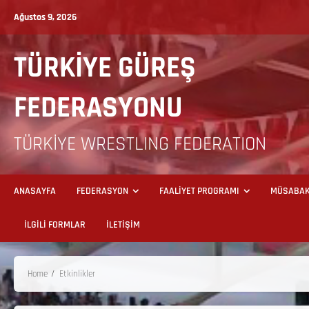
Ağustos 9, 2026
TÜRKİYE GÜREŞ
FEDERASYONU
TÜRKİYE WRESTLING FEDERATION
ANASAYFA
FEDERASYON
FAALİYET PROGRAMI
MÜSABAK
İLGİLİ FORMLAR
İLETİŞİM
Home
Etkinlikler