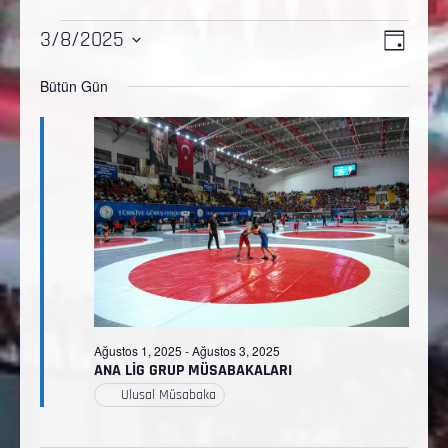
Etkinl
Gezi
3/8/2025
GÜN
görü
Tarih
görün
Bütün Gün
gezi
seç.
Ağustos 1, 2025
-
Ağustos 3, 2025
ANA LİG GRUP MÜSABAKALARI
Ulusal Müsabaka