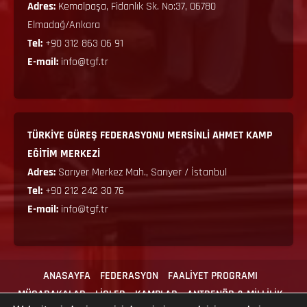
Adres:
Kemalpaşa, Fidanlık Sk. No:37, 06780
Elmadağ/Ankara
Tel:
+90 312 863 06 91
E-mail:
info@tgf.tr
TÜRKİYE GÜREŞ FEDERASYONU MERSİNLİ AHMET KAMP
EĞİTİM MERKEZİ
Adres:
Sarıyer Merkez Mah., Sarıyer / İstanbul
Tel:
+90 212 242 30 76
E-mail:
info@tgf.tr
ANASAYFA
FEDERASYON
FAALİYET PROGRAMI
MÜSABAKALAR
LİGLER
KAMPLAR
ANTRENÖR & MİLLİLİK