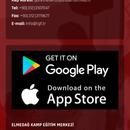
Kep Adresi:
guresfederasyonu@hs01.kep.tr
Tel:
+90(312)3107047
Fax:
+90(312)3119677
E-mail:
info@tgf.tr
ELMEDAĞ KAMP EĞİTİM MERKEZİ