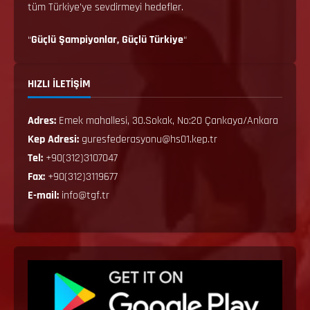
tüm Türkiye’ye sevdirmeyi hedefler.
“
Güçlü Şampiyonlar, Güçlü Türkiye
“
HIZLI İLETİŞİM
Adres:
Emek mahallesi, 30.Sokak, No:20 Çankaya/Ankara
Kep Adresi:
guresfederasyonu@hs01.kep.tr
Tel:
+90(312)3107047
Fax:
+90(312)3119677
E-mail:
info@tgf.tr