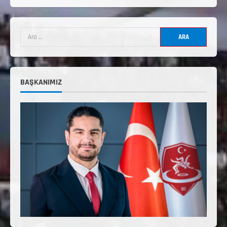
3. KADEME GÜREŞ ANTRENÖRLÜĞÜ
HAKKINDA
Temmuz 2, 2026
2
2. Kademe Güreş Antrenör Uygulama
Eğitimi Sivas’ta Açılıyor
BAŞKANIMIZ
Haziran 29, 2026
3
3. Kademe Güreş Antrenör Uygulama
Eğitimi Sivas’ta Açılıyor
Haziran 24, 2026
4
TÜRKİYE GÜREŞ FEDERASYONU 2026 YILI
9-10-11-12-13-14 YAŞMİNİKLER TÜRKİYE
ŞAMPİYONASI İLLERE VERİLEN
5
KONTENJAN VE TEKNİK KONULAR
HAKKINDA