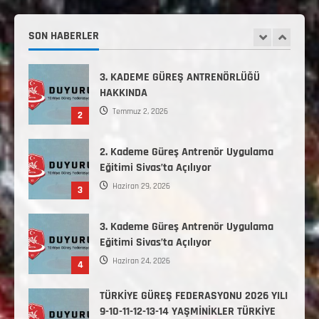
Haziran 12, 2026
2. Kademe Antrenörlük Kursu Hakkında
Temmuz 6, 2026
SON HABERLER
1
3. KADEME GÜREŞ ANTRENÖRLÜĞÜ
HAKKINDA
Temmuz 2, 2026
2
2. Kademe Güreş Antrenör Uygulama
Eğitimi Sivas’ta Açılıyor
Haziran 29, 2026
3
3. Kademe Güreş Antrenör Uygulama
Eğitimi Sivas’ta Açılıyor
Haziran 24, 2026
4
TÜRKİYE GÜREŞ FEDERASYONU 2026 YILI
9-10-11-12-13-14 YAŞMİNİKLER TÜRKİYE