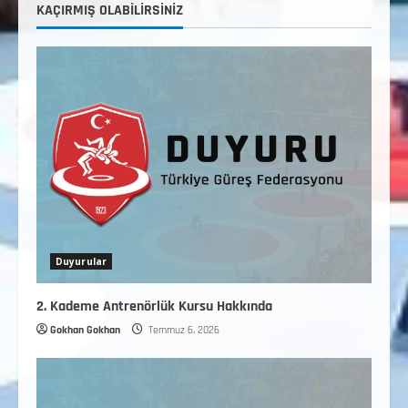
4
KAÇIRMIŞ OLABILIRSINIZ
TÜRKİYE GÜREŞ FEDERASYONU 2026 YILI
9-10-11-12-13-14 YAŞMİNİKLER TÜRKİYE
ŞAMPİYONASI İLLERE VERİLEN
5
KONTENJAN VE TEKNİK KONULAR
HAKKINDA
Haziran 12, 2026
Duyurular
2. Kademe Antrenörlük Kursu Hakkında
Gokhan Gokhan
Temmuz 6, 2026