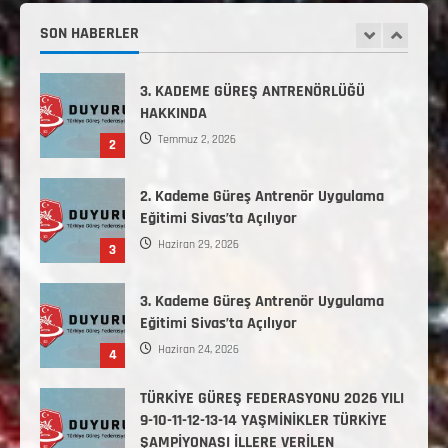
Temmuz 6, 2026
SON HABERLER
1
3. KADEME GÜREŞ ANTRENÖRLÜĞÜ
HAKKINDA
Temmuz 2, 2026
2
2. Kademe Güreş Antrenör Uygulama
Eğitimi Sivas’ta Açılıyor
Haziran 29, 2026
3
3. Kademe Güreş Antrenör Uygulama
Eğitimi Sivas’ta Açılıyor
Haziran 24, 2026
4
TÜRKİYE GÜREŞ FEDERASYONU 2026 YILI
9-10-11-12-13-14 YAŞMİNİKLER TÜRKİYE
ŞAMPİYONASI İLLERE VERİLEN