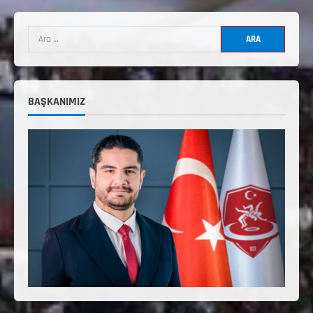
3. KADEME GÜREŞ ANTRENÖRLÜĞÜ
HAKKINDA
Temmuz 2, 2026
2
2. Kademe Güreş Antrenör Uygulama
Eğitimi Sivas’ta Açılıyor
BAŞKANIMIZ
Haziran 29, 2026
3
3. Kademe Güreş Antrenör Uygulama
Eğitimi Sivas’ta Açılıyor
Haziran 24, 2026
4
TÜRKİYE GÜREŞ FEDERASYONU 2026 YILI
9-10-11-12-13-14 YAŞMİNİKLER TÜRKİYE
ŞAMPİYONASI İLLERE VERİLEN
5
KONTENJAN VE TEKNİK KONULAR
HAKKINDA
Haziran 12, 2026
2. Kademe Antrenörlük Kursu Hakkında