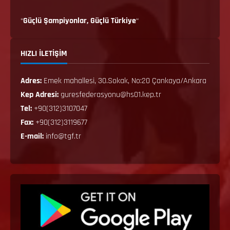
“
Güçlü Şampiyonlar, Güçlü Türkiye
“
HIZLI İLETİŞİM
Adres:
Emek mahallesi, 30.Sokak, No:20 Çankaya/Ankara
Kep Adresi:
guresfederasyonu@hs01.kep.tr
Tel:
+90(312)3107047
Fax:
+90(312)3119677
E-mail:
info@tgf.tr