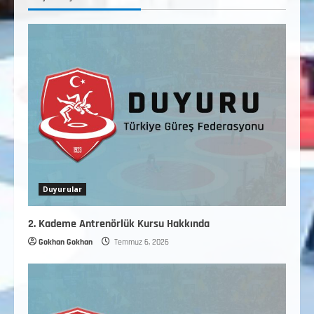
TÜRKİYE GÜREŞ FEDERASYONU 2026 YILI
9-10-11-12-13-14 YAŞMİNİKLER TÜRKİYE
ŞAMPİYONASI İLLERE VERİLEN
5
KONTENJAN VE TEKNİK KONULAR
HAKKINDA
Haziran 12, 2026
Duyurular
2. Kademe Antrenörlük Kursu Hakkında
Gokhan Gokhan
Temmuz 6, 2026