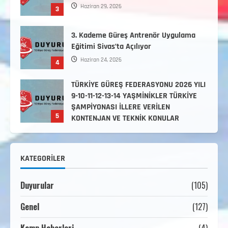
Haziran 29, 2026
3
3. Kademe Güreş Antrenör Uygulama
Eğitimi Sivas’ta Açılıyor
Haziran 24, 2026
4
TÜRKİYE GÜREŞ FEDERASYONU 2026 YILI
9-10-11-12-13-14 YAŞMİNİKLER TÜRKİYE
ŞAMPİYONASI İLLERE VERİLEN
5
KONTENJAN VE TEKNİK KONULAR
HAKKINDA
Haziran 12, 2026
2. Kademe Antrenörlük Kursu Hakkında
KATEGORILER
Temmuz 6, 2026
1
Duyurular
(105)
3. KADEME GÜREŞ ANTRENÖRLÜĞÜ
Genel
(127)
HAKKINDA
Temmuz 2, 2026
2
Kamp Haberleri
(4)