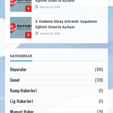
Eğitimi Sivas’ta Açılıyor
Haziran 29, 2026
4
3. Kademe Güreş Antrenör Uygulama
Eğitimi Sivas’ta Açılıyor
Haziran 24, 2026
5
Minikler Gelişim Kampı Hakkında
KATEGORILER
Ağustos 7, 2026
1
Duyurular
(106)
2. Kademe Antrenörlük Kursu Hakkında
Genel
(128)
Temmuz 6, 2026
2
Kamp Haberleri
(5)
Lig Haberleri
(5)
3. KADEME GÜREŞ ANTRENÖRLÜĞÜ
HAKKINDA
Manşet Haber
(79)