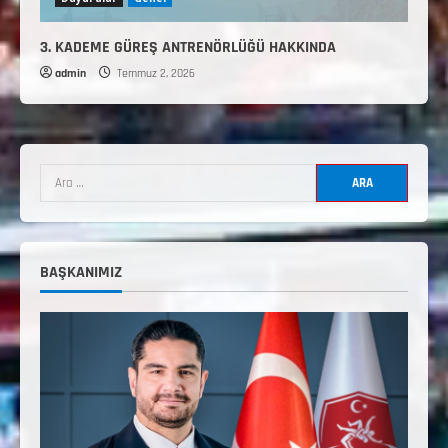
3. KADEME GÜREŞ ANTRENÖRLÜĞÜ HAKKINDA
admin
Temmuz 2, 2026
2. Kademe Antrenörlük Kursu Hakkında
Temmuz 6, 2026
2
3. KADEME GÜREŞ ANTRENÖRLÜĞÜ
HAKKINDA
BAŞKANIMIZ
Temmuz 2, 2026
3
2. Kademe Güreş Antrenör Uygulama
Eğitimi Sivas’ta Açılıyor
Haziran 29, 2026
4