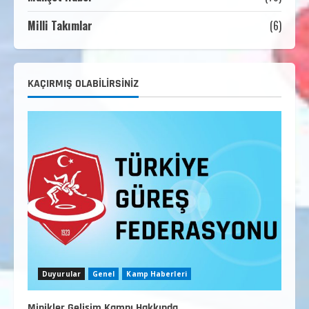
Temmuz 2, 2026
3
Milli Takımlar
(6)
2. Kademe Güreş Antrenör Uygulama
Eğitimi Sivas’ta Açılıyor
Haziran 29, 2026
4
KAÇIRMIŞ OLABILIRSINIZ
3. Kademe Güreş Antrenör Uygulama
Eğitimi Sivas’ta Açılıyor
Haziran 24, 2026
5
Duyurular
Genel
Kamp Haberleri
Minikler Gelişim Kampı Hakkında