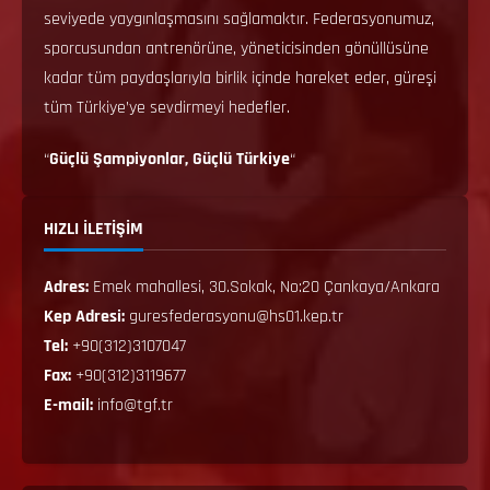
seviyede yaygınlaşmasını sağlamaktır. Federasyonumuz,
sporcusundan antrenörüne, yöneticisinden gönüllüsüne
kadar tüm paydaşlarıyla birlik içinde hareket eder, güreşi
tüm Türkiye’ye sevdirmeyi hedefler.
“
Güçlü Şampiyonlar, Güçlü Türkiye
“
HIZLI İLETİŞİM
Adres:
Emek mahallesi, 30.Sokak, No:20 Çankaya/Ankara
Kep Adresi:
guresfederasyonu@hs01.kep.tr
Tel:
+90(312)3107047
Fax:
+90(312)3119677
E-mail:
info@tgf.tr