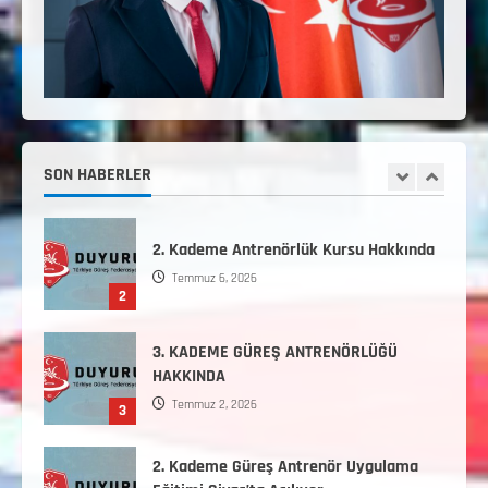
3. Kademe Güreş Antrenör Uygulama
Eğitimi Sivas’ta Açılıyor
Haziran 24, 2026
5
Minikler Gelişim Kampı Hakkında
Ağustos 7, 2026
SON HABERLER
1
2. Kademe Antrenörlük Kursu Hakkında
Temmuz 6, 2026
2
3. KADEME GÜREŞ ANTRENÖRLÜĞÜ
HAKKINDA
Temmuz 2, 2026
3
2. Kademe Güreş Antrenör Uygulama