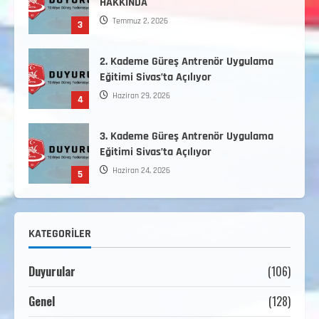
HAKKINDA
Temmuz 2, 2026
3
2. Kademe Güreş Antrenör Uygulama
Eğitimi Sivas’ta Açılıyor
Haziran 29, 2026
4
3. Kademe Güreş Antrenör Uygulama
Eğitimi Sivas’ta Açılıyor
Haziran 24, 2026
5
Minikler Gelişim Kampı Hakkında
KATEGORILER
Ağustos 7, 2026
1
Duyurular
(106)
2. Kademe Antrenörlük Kursu Hakkında
Genel
(128)
Temmuz 6, 2026