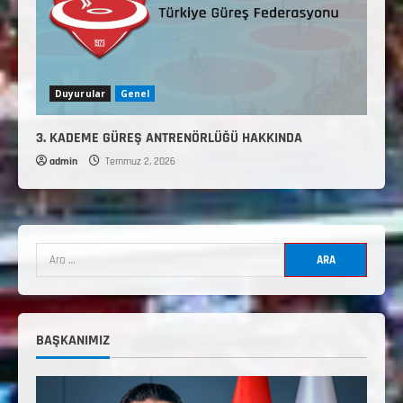
Duyurular
Genel
3. KADEME GÜREŞ ANTRENÖRLÜĞÜ HAKKINDA
admin
Temmuz 2, 2026
2. Kademe Antrenörlük Kursu Hakkında
Temmuz 6, 2026
2
3. KADEME GÜREŞ ANTRENÖRLÜĞÜ
HAKKINDA
BAŞKANIMIZ
Temmuz 2, 2026
3