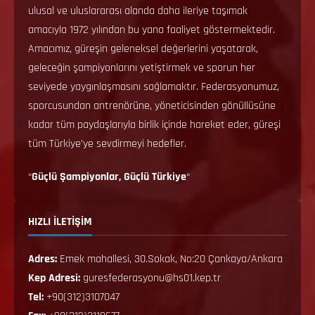
ulusal ve uluslararası alanda daha ileriye taşımak
amacıyla 1972 yılından bu yana faaliyet göstermektedir.
Amacımız, güreşin geleneksel değerlerini yaşatarak,
geleceğin şampiyonlarını yetiştirmek ve sporun her
seviyede yaygınlaşmasını sağlamaktır. Federasyonumuz,
sporcusundan antrenörüne, yöneticisinden gönüllüsüne
kadar tüm paydaşlarıyla birlik içinde hareket eder, güreşi
tüm Türkiye’ye sevdirmeyi hedefler.
“
Güçlü Şampiyonlar, Güçlü Türkiye
“
HIZLI İLETİŞİM
Adres:
Emek mahallesi, 30.Sokak, No:20 Çankaya/Ankara
Kep Adresi:
guresfederasyonu@hs01.kep.tr
Tel:
+90(312)3107047