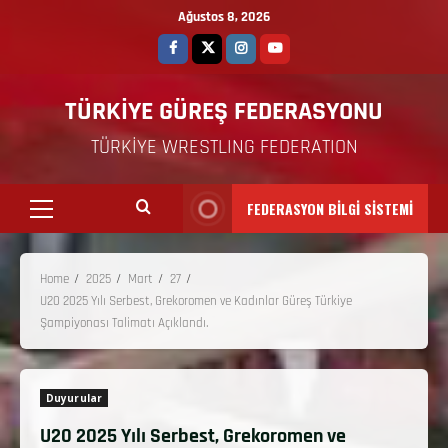
Ağustos 8, 2026
TÜRKİYE GÜREŞ FEDERASYONU
TÜRKİYE WRESTLING FEDERATION
FEDERASYON BİLGİ SİSTEMİ
Home
2025
Mart
27
U20 2025 Yılı Serbest, Grekoromen ve Kadınlar Güreş Türkiye
Şampiyonası Talimatı Açıklandı.
Duyurular
U20 2025 Yılı Serbest, Grekoromen ve