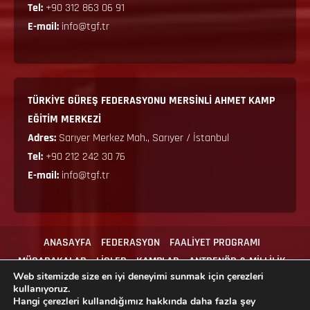
Tel:
+90 312 863 06 91
E-mail:
info@tgf.tr
TÜRKİYE GÜREŞ FEDERASYONU MERSİNLİ AHMET KAMP
EĞİTİM MERKEZİ
Adres:
Sarıyer Merkez Mah., Sarıyer / İstanbul
Tel:
+90 212 242 30 76
E-mail:
info@tgf.tr
ANASAYFA
FEDERASYON
FAALİYET PROGRAMI
MÜSABAKALAR
LİGLER
KAMPLAR
ANTRENÖR & MİLLİLİK
Web sitemizde size en iyi deneyimi sunmak için çerezleri
MEVZUAT
İLGİLİ FORMLAR
İLETİŞİM
kullanıyoruz.
Hangi çerezleri kullandığımız hakkında daha fazla şey