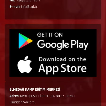
Fax:
+90(312)3119677
E-mail:
info@tgf.tr
ELMEDAĞ KAMP EĞİTİM MERKEZİ
Adres:
Kemalpaşa, Fidanlık Sk. No:37, 06780
Elmadağ/Ankara