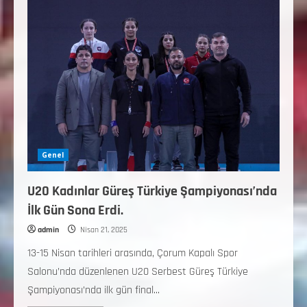
Genel
U20 Kadınlar Güreş Türkiye Şampiyonası’nda
İlk Gün Sona Erdi.
admin
Nisan 21, 2025
13-15 Nisan tarihleri arasında, Çorum Kapalı Spor
Salonu’nda düzenlenen U20 Serbest Güreş Türkiye
Şampiyonası’nda ilk gün final...