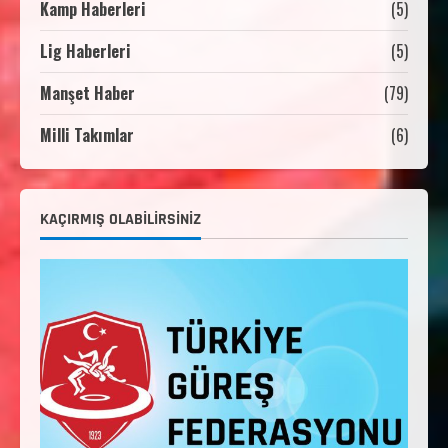
Kamp Haberleri
(5)
Lig Haberleri
(5)
2. Kademe Güreş Antrenör Uygulama
Eğitimi Sivas’ta Açılıyor
Manşet Haber
(79)
Haziran 29, 2026
4
Milli Takımlar
(6)
3. Kademe Güreş Antrenör Uygulama
Eğitimi Sivas’ta Açılıyor
Haziran 24, 2026
5
KAÇIRMIŞ OLABILIRSINIZ