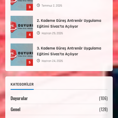
Haziran 29, 2026
4
3. Kademe Güreş Antrenör Uygulama
Eğitimi Sivas’ta Açılıyor
Haziran 24, 2026
5
Minikler Gelişim Kampı Hakkında
Ağustos 7, 2026
1
2. Kademe Antrenörlük Kursu Hakkında
KATEGORILER
Temmuz 6, 2026
2
Duyurular
(106)
3. KADEME GÜREŞ ANTRENÖRLÜĞÜ
Genel
(128)
HAKKINDA
Temmuz 2, 2026
3