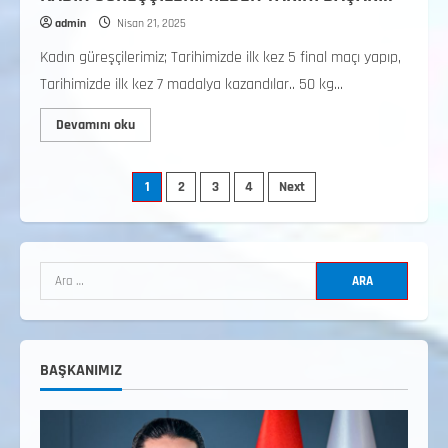
admin
Nisan 21, 2025
Kadın güreşçilerimiz; Tarihimizde ilk kez 5 final maçı yapıp,
Tarihimizde ilk kez 7 madalya kazandılar.. 50 kg...
Devamını oku
2. Kademe Antrenörlük Kursu Hakkında
Temmuz 6, 2026
1
2
3
4
Next
2
3. KADEME GÜREŞ ANTRENÖRLÜĞÜ
HAKKINDA
Temmuz 2, 2026
3
2. Kademe Güreş Antrenör Uygulama
Eğitimi Sivas’ta Açılıyor
BAŞKANIMIZ
Haziran 29, 2026
4