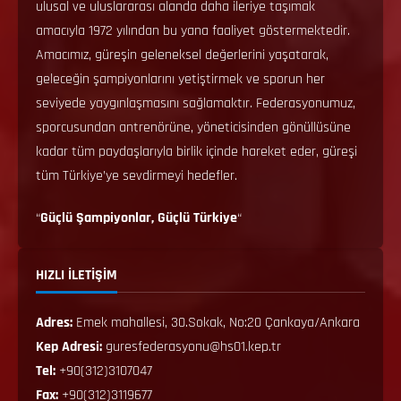
ulusal ve uluslararası alanda daha ileriye taşımak
amacıyla 1972 yılından bu yana faaliyet göstermektedir.
Amacımız, güreşin geleneksel değerlerini yaşatarak,
geleceğin şampiyonlarını yetiştirmek ve sporun her
seviyede yaygınlaşmasını sağlamaktır. Federasyonumuz,
sporcusundan antrenörüne, yöneticisinden gönüllüsüne
kadar tüm paydaşlarıyla birlik içinde hareket eder, güreşi
tüm Türkiye’ye sevdirmeyi hedefler.
“
Güçlü Şampiyonlar, Güçlü Türkiye
“
HIZLI İLETİŞİM
Adres:
Emek mahallesi, 30.Sokak, No:20 Çankaya/Ankara
Kep Adresi:
guresfederasyonu@hs01.kep.tr
Tel:
+90(312)3107047
Fax:
+90(312)3119677