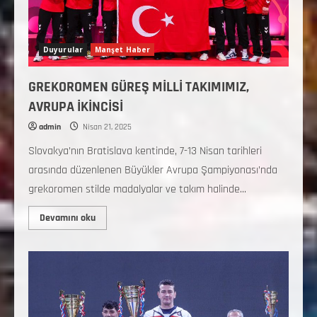
Duyurular
Manşet Haber
GREKOROMEN GÜREŞ MİLLİ TAKIMIMIZ,
AVRUPA İKİNCİSİ
admin
Nisan 21, 2025
Slovakya’nın Bratislava kentinde, 7-13 Nisan tarihleri
arasında düzenlenen Büyükler Avrupa Şampiyonası’nda
grekoromen stilde madalyalar ve takım halinde...
Devamını oku