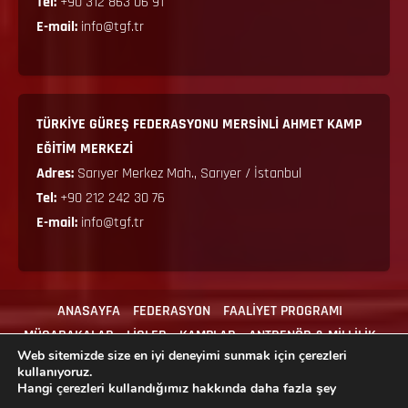
Tel:
+90 312 863 06 91
E-mail:
info@tgf.tr
TÜRKİYE GÜREŞ FEDERASYONU MERSİNLİ AHMET KAMP
EĞİTİM MERKEZİ
Adres:
Sarıyer Merkez Mah., Sarıyer / İstanbul
Tel:
+90 212 242 30 76
E-mail:
info@tgf.tr
ANASAYFA
FEDERASYON
FAALİYET PROGRAMI
MÜSABAKALAR
LİGLER
KAMPLAR
ANTRENÖR & MİLLİLİK
Web sitemizde size en iyi deneyimi sunmak için çerezleri
MEVZUAT
İLGİLİ FORMLAR
İLETİŞİM
kullanıyoruz.
Hangi çerezleri kullandığımız hakkında daha fazla şey