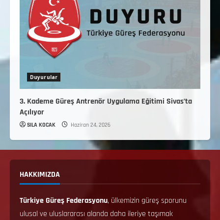
Duyurular
3. Kademe Güreş Antrenör Uygulama Eğitimi Sivas’ta
Açılıyor
SILA KOCAK
Haziran 24, 2026
HAKKIMIZDA
Türkiye Güreş Federasyonu
, ülkemizin güreş sporunu
ulusal ve uluslararası alanda daha ileriye taşımak