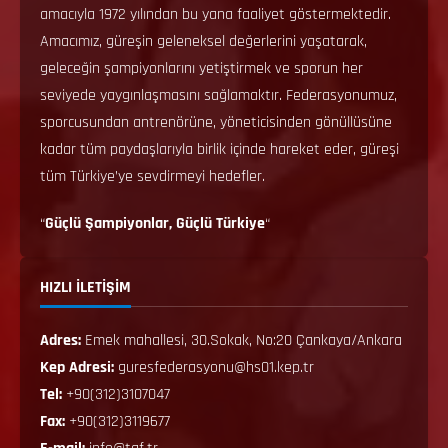
amacıyla 1972 yılından bu yana faaliyet göstermektedir.
Amacımız, güreşin geleneksel değerlerini yaşatarak,
geleceğin şampiyonlarını yetiştirmek ve sporun her
seviyede yaygınlaşmasını sağlamaktır. Federasyonumuz,
sporcusundan antrenörüne, yöneticisinden gönüllüsüne
kadar tüm paydaşlarıyla birlik içinde hareket eder, güreşi
tüm Türkiye’ye sevdirmeyi hedefler.
“
Güçlü Şampiyonlar, Güçlü Türkiye
“
HIZLI İLETİŞİM
Adres:
Emek mahallesi, 30.Sokak, No:20 Çankaya/Ankara
Kep Adresi:
guresfederasyonu@hs01.kep.tr
Tel:
+90(312)3107047
Fax:
+90(312)3119677