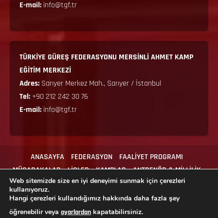
E-mail:
info@tgf.tr
TÜRKİYE GÜREŞ FEDERASYONU MERSİNLİ AHMET KAMP
EĞİTİM MERKEZİ
Adres:
Sarıyer Merkez Mah., Sarıyer / İstanbul
Tel:
+90 212 242 30 76
E-mail:
info@tgf.tr
ANASAYFA
FEDERASYON
FAALİYET PROGRAMI
MÜSABAKALAR
LİGLER
KAMPLAR
ANTRENÖR & MİLLİLİK
Web sitemizde size en iyi deneyimi sunmak için çerezleri
MEVZUAT
İLGİLİ FORMLAR
İLETİŞİM
kullanıyoruz.
Hangi çerezleri kullandığımız hakkında daha fazla şey
öğrenebilir veya
kapatabilirsiniz.
ayarlardan