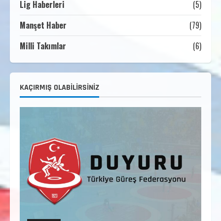
Lig Haberleri
(5)
2. Kademe Güreş Antrenör Uygulama
Eğitimi Sivas’ta Açılıyor
Manşet Haber
(79)
Haziran 29, 2026
3
Milli Takımlar
(6)
3. Kademe Güreş Antrenör Uygulama
Eğitimi Sivas’ta Açılıyor
Haziran 24, 2026
4
KAÇIRMIŞ OLABILIRSINIZ
TÜRKİYE GÜREŞ FEDERASYONU 2026 YILI
9-10-11-12-13-14 YAŞMİNİKLER TÜRKİYE
ŞAMPİYONASI İLLERE VERİLEN
5
KONTENJAN VE TEKNİK KONULAR
HAKKINDA
Haziran 12, 2026