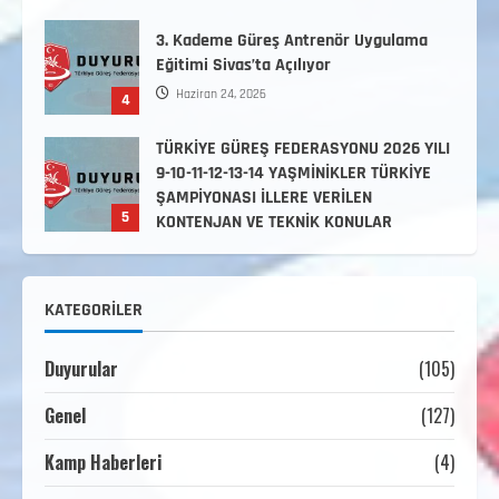
3. Kademe Güreş Antrenör Uygulama
Eğitimi Sivas’ta Açılıyor
Haziran 24, 2026
4
TÜRKİYE GÜREŞ FEDERASYONU 2026 YILI
9-10-11-12-13-14 YAŞMİNİKLER TÜRKİYE
ŞAMPİYONASI İLLERE VERİLEN
5
KONTENJAN VE TEKNİK KONULAR
HAKKINDA
Haziran 12, 2026
2. Kademe Antrenörlük Kursu Hakkında
KATEGORILER
Temmuz 6, 2026
1
Duyurular
(105)
3. KADEME GÜREŞ ANTRENÖRLÜĞÜ
Genel
(127)
HAKKINDA
Temmuz 2, 2026
2
Kamp Haberleri
(4)