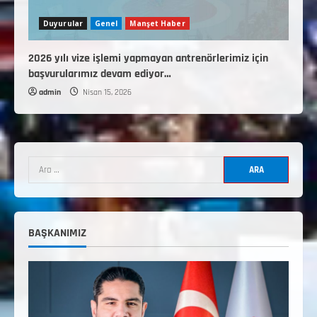
Duyurular
Genel
Manşet Haber
2026 yılı vize işlemi yapmayan antrenörlerimiz için
başvurularımız devam ediyor…
admin
Nisan 15, 2026
3. KADEME GÜREŞ ANTRENÖRLÜĞÜ
HAKKINDA
Temmuz 2, 2026
2
2. Kademe Güreş Antrenör Uygulama
Eğitimi Sivas’ta Açılıyor
BAŞKANIMIZ
Haziran 29, 2026
3
3. Kademe Güreş Antrenör Uygulama
Eğitimi Sivas’ta Açılıyor