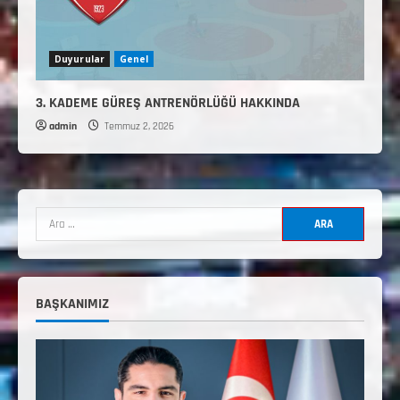
Duyurular
Genel
3. KADEME GÜREŞ ANTRENÖRLÜĞÜ HAKKINDA
admin
Temmuz 2, 2026
2. Kademe Antrenörlük Kursu Hakkında
Temmuz 6, 2026
2
3. KADEME GÜREŞ ANTRENÖRLÜĞÜ
HAKKINDA
BAŞKANIMIZ
Temmuz 2, 2026
3
2. Kademe Güreş Antrenör Uygulama
Eğitimi Sivas’ta Açılıyor