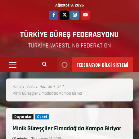
Ağustos 8, 2026
TÜRKİYE GÜREŞ FEDERASYONU
TÜRKİYE WRESTLING FEDERATION
FEDERASYON BİLGİ SİSTEMİ
Home
2025
Haziran
27
Minik Güreşçiler Elmadağ’da Kampa Giriyor
Duyurular
Genel
Minik Güreşçiler Elmadağ’da Kampa Giriyor
admin
Haziran 27, 2025