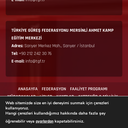
TÜRKİYE GÜREŞ FEDERASYONU MERSİNLİ AHMET KAMP
EĞİTİM MERKEZİ
Adres:
Sarıyer Merkez Mah., Sarıyer / İstanbul
Tel:
+90 212 242 30 76
E-mail:
info@tgf.tr
ANASAYFA
FEDERASYON
FAALİYET PROGRAMI
MÜSABAKALAR
LİGLER
KAMPLAR
ANTRENÖR & MİLLİLİK
Web sitemizde size en iyi deneyimi sunmak için çerezleri
MEVZUAT
İLGİLİ FORMLAR
İLETİŞİM
kullanıyoruz.
Hangi çerezleri kullandığımız hakkında daha fazla şey
öğrenebilir veya
kapatabilirsiniz.
ayarlardan