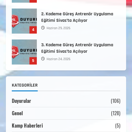
2. Kademe Güreş Antrenör Uygulama
Eğitimi Sivas’ta Açılıyor
Haziran 29, 2026
4
3. Kademe Güreş Antrenör Uygulama
Eğitimi Sivas’ta Açılıyor
Haziran 24, 2026
5
Minikler Gelişim Kampı Hakkında
KATEGORILER
Ağustos 7, 2026
1
Duyurular
(106)
2. Kademe Antrenörlük Kursu Hakkında
Genel
(128)
Temmuz 6, 2026
2
Kamp Haberleri
(5)