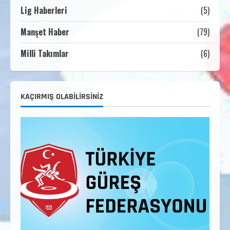
Lig Haberleri
(5)
3. KADEME GÜREŞ ANTRENÖRLÜĞÜ
HAKKINDA
Manşet Haber
(79)
Temmuz 2, 2026
3
Milli Takımlar
(6)
2. Kademe Güreş Antrenör Uygulama
Eğitimi Sivas’ta Açılıyor
Haziran 29, 2026
4
KAÇIRMIŞ OLABILIRSINIZ
3. Kademe Güreş Antrenör Uygulama
Eğitimi Sivas’ta Açılıyor
Haziran 24, 2026
5