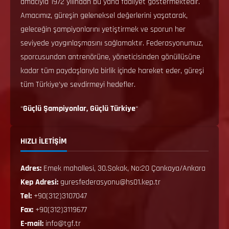
amacıyla 1972 yılından bu yana faaliyet göstermektedir.
Amacımız, güreşin geleneksel değerlerini yaşatarak,
geleceğin şampiyonlarını yetiştirmek ve sporun her
seviyede yaygınlaşmasını sağlamaktır. Federasyonumuz,
sporcusundan antrenörüne, yöneticisinden gönüllüsüne
kadar tüm paydaşlarıyla birlik içinde hareket eder, güreşi
tüm Türkiye’ye sevdirmeyi hedefler.
“
Güçlü Şampiyonlar, Güçlü Türkiye
“
HIZLI İLETİŞİM
Adres:
Emek mahallesi, 30.Sokak, No:20 Çankaya/Ankara
Kep Adresi:
guresfederasyonu@hs01.kep.tr
Tel:
+90(312)3107047
Fax:
+90(312)3119677
E-mail:
info@tgf.tr