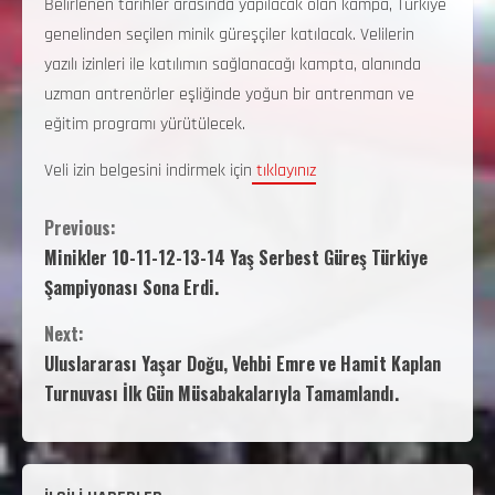
Belirlenen tarihler arasında yapılacak olan kampa, Türkiye
genelinden seçilen minik güreşçiler katılacak. Velilerin
yazılı izinleri ile katılımın sağlanacağı kampta, alanında
uzman antrenörler eşliğinde yoğun bir antrenman ve
eğitim programı yürütülecek.
Veli izin belgesini indirmek için
tıklayınız
Previous:
Minikler 10-11-12-13-14 Yaş Serbest Güreş Türkiye
Şampiyonası Sona Erdi.
Next:
Uluslararası Yaşar Doğu, Vehbi Emre ve Hamit Kaplan
Turnuvası İlk Gün Müsabakalarıyla Tamamlandı.