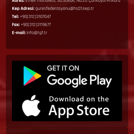
Adres:
Emek mahallesi, 30.Sokak, No:20 Çankaya/Ankara
Kep Adresi:
guresfederasyonu@hs01.kep.tr
Tel:
+90(312)3107047
Fax:
+90(312)3119677
E-mail:
info@tgf.tr