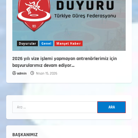
Duyurular
Genel
Manşet Haber
2026 yılı vize işlemi yapmayan antrenörlerimiz için
3. KADEME GÜREŞ ANTRENÖRLÜĞÜ
başvurularımız devam ediyor…
HAKKINDA
admin
Nisan 15, 2026
Temmuz 2, 2026
2
2. Kademe Güreş Antrenör Uygulama
Eğitimi Sivas’ta Açılıyor
Haziran 29, 2026
3
3. Kademe Güreş Antrenör Uygulama
Eğitimi Sivas’ta Açılıyor
BAŞKANIMIZ