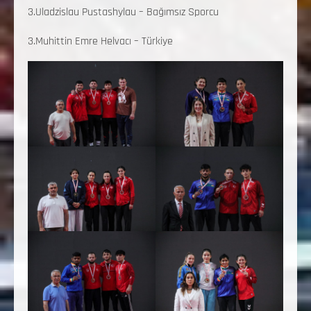
3.Uladzislau Pustashylau – Bağımsız Sporcu
3.Muhittin Emre Helvacı – Türkiye