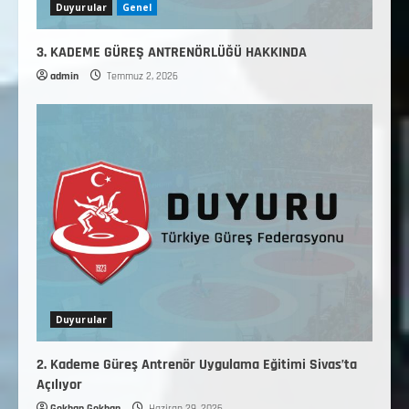
Duyurular
Genel
3. KADEME GÜREŞ ANTRENÖRLÜĞÜ HAKKINDA
admin
Temmuz 2, 2026
Duyurular
2. Kademe Güreş Antrenör Uygulama Eğitimi Sivas’ta
Açılıyor
Gokhan Gokhan
Haziran 29, 2026