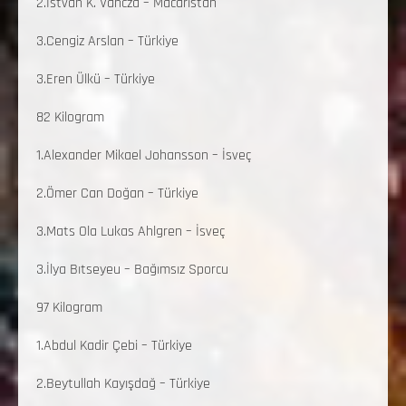
2.İstvan K. Vancza – Macaristan
3.Cengiz Arslan – Türkiye
3.Eren Ülkü – Türkiye
82 Kilogram
1.Alexander Mikael Johansson – İsveç
2.Ömer Can Doğan – Türkiye
3.Mats Ola Lukas Ahlgren – İsveç
3.İlya Bıtseyeu – Bağımsız Sporcu
97 Kilogram
1.Abdul Kadir Çebi – Türkiye
2.Beytullah Kayışdağ – Türkiye