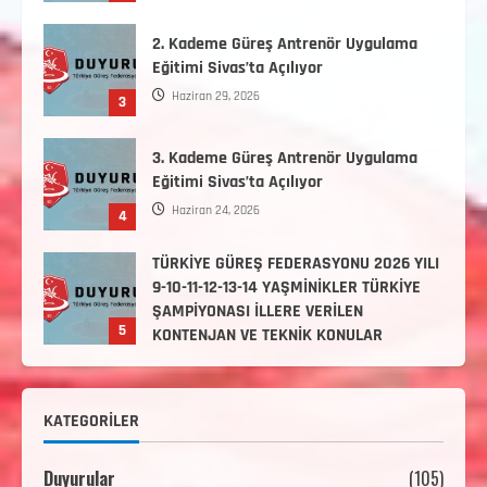
3. Kademe Güreş Antrenör Uygulama
Eğitimi Sivas’ta Açılıyor
Haziran 24, 2026
4
TÜRKİYE GÜREŞ FEDERASYONU 2026 YILI
9-10-11-12-13-14 YAŞMİNİKLER TÜRKİYE
ŞAMPİYONASI İLLERE VERİLEN
5
KONTENJAN VE TEKNİK KONULAR
HAKKINDA
Haziran 12, 2026
2. Kademe Antrenörlük Kursu Hakkında
Temmuz 6, 2026
1
3. KADEME GÜREŞ ANTRENÖRLÜĞÜ
HAKKINDA
KATEGORILER
Temmuz 2, 2026
2
Duyurular
(105)