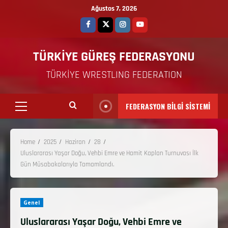
Ağustos 7, 2026
TÜRKİYE GÜREŞ FEDERASYONU
TÜRKİYE WRESTLING FEDERATION
FEDERASYON BİLGİ SİSTEMİ
Home
2025
Haziran
28
Uluslararası Yaşar Doğu, Vehbi Emre ve Hamit Kaplan Turnuvası İlk
Gün Müsabakalarıyla Tamamlandı.
Genel
Uluslararası Yaşar Doğu, Vehbi Emre ve