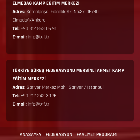
ELMEDAĞ KAMP EĞİTİM MERKEZİ
Adres:
Kemalpaşa, Fidanlık Sk. No:37, 06780
Elmadağ/Ankara
Tel:
+90 312 863 06 91
E-mail:
info@tgf.tr
TÜRKİYE GÜREŞ FEDERASYONU MERSİNLİ AHMET KAMP
EĞİTİM MERKEZİ
Adres:
Sarıyer Merkez Mah., Sarıyer / İstanbul
Tel:
+90 212 242 30 76
E-mail:
info@tgf.tr
ANASAYFA
FEDERASYON
FAALİYET PROGRAMI