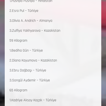
1.Pushpa Pushpa – Hindistan
2.Esra Pul – Türkiye
3.Olivia A. Andrich – Almanya
3.Zulfiya Yakhyarova – Kazakistan
59 Kilogram
1.Bediha Gün – Türkiye
2.Diana Kayumova – Kazakistan
3.Ebru Dağbaşı – Türkiye
3.Songül Aydemir – Türkiye
65 Kilogram
1.Kadriye Aksoy Koçak – Türkiye