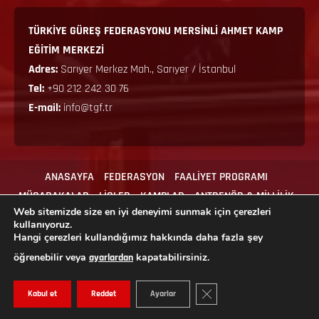
TÜRKİYE GÜREŞ FEDERASYONU MERSİNLİ AHMET KAMP
EĞİTİM MERKEZİ
Adres:
Sarıyer Merkez Mah., Sarıyer / İstanbul
Tel:
+90 212 242 30 76
E-mail:
info@tgf.tr
ANASAYFA
FEDERASYON
FAALİYET PROGRAMI
MÜSABAKALAR
LİGLER
KAMPLAR
ANTRENÖR & MİLLİLİK
Web sitemizde size en iyi deneyimi sunmak için çerezleri
MEVZUAT
İLGİLİ FORMLAR
İLETİŞİM
kullanıyoruz.
Hangi çerezleri kullandığımız hakkında daha fazla şey
öğrenebilir veya
kapatabilirsiniz.
ayarlardan
Copyright © 2024 Tüm hakları Türkiye Güreş Federasyonu'na aittir.
GDPR ÇEREZ ŞERIDINI KAPA
Kabul et
Reddet
Ayarlar
|
MoreNews
by AF themes.