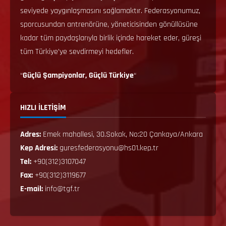
seviyede yaygınlaşmasını sağlamaktır. Federasyonumuz,
sporcusundan antrenörüne, yöneticisinden gönüllüsüne
kadar tüm paydaşlarıyla birlik içinde hareket eder, güreşi
tüm Türkiye’ye sevdirmeyi hedefler.
“
Güçlü Şampiyonlar, Güçlü Türkiye
“
HIZLI İLETİŞİM
Adres:
Emek mahallesi, 30.Sokak, No:20 Çankaya/Ankara
Kep Adresi:
guresfederasyonu@hs01.kep.tr
Tel:
+90(312)3107047
Fax:
+90(312)3119677
E-mail:
info@tgf.tr