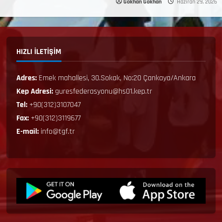
Gokhan Gokhan
Haziran 29, 2026
HIZLI İLETİŞİM
Adres:
Emek mahallesi, 30.Sokak, No:20 Çankaya/Ankara
Kep Adresi:
guresfederasyonu@hs01.kep.tr
Tel:
+90(312)3107047
Fax:
+90(312)3119677
E-mail:
info@tgf.tr