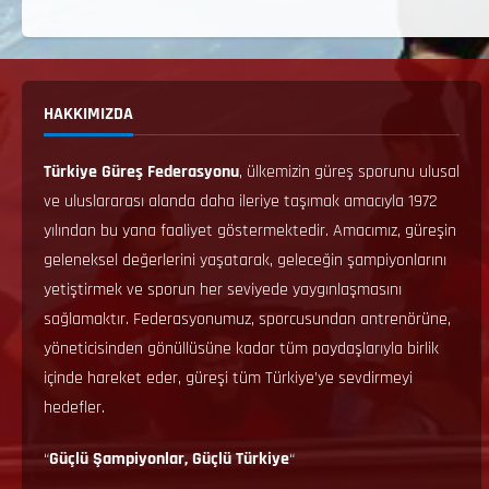
HAKKIMIZDA
Türkiye Güreş Federasyonu
, ülkemizin güreş sporunu ulusal
ve uluslararası alanda daha ileriye taşımak amacıyla 1972
yılından bu yana faaliyet göstermektedir. Amacımız, güreşin
geleneksel değerlerini yaşatarak, geleceğin şampiyonlarını
yetiştirmek ve sporun her seviyede yaygınlaşmasını
sağlamaktır. Federasyonumuz, sporcusundan antrenörüne,
yöneticisinden gönüllüsüne kadar tüm paydaşlarıyla birlik
içinde hareket eder, güreşi tüm Türkiye’ye sevdirmeyi
hedefler.
“
Güçlü Şampiyonlar, Güçlü Türkiye
“