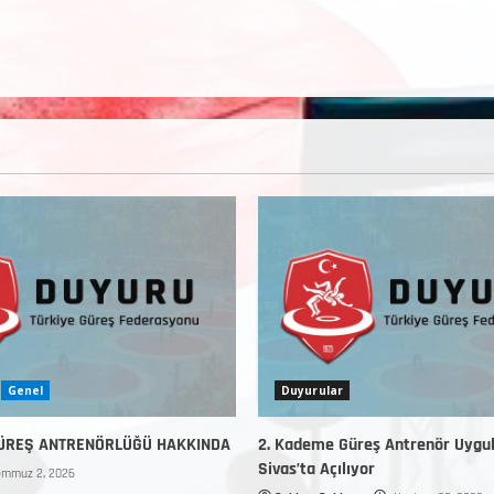
Genel
Duyurular
GÜREŞ ANTRENÖRLÜĞÜ HAKKINDA
2. Kademe Güreş Antrenör Uygu
Sivas’ta Açılıyor
mmuz 2, 2026