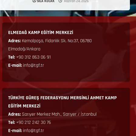
SILA KOCAK
Haziran 24, 2026
ELMEDAĞ KAMP EĞİTİM MERKEZİ
Adres:
Kemalpaşa, Fidanlık Sk. No:37, 06780
Elmadağ/Ankara
Tel:
+90 312 863 06 91
E-mail:
info@tgf.tr
TÜRKİYE GÜREŞ FEDERASYONU MERSİNLİ AHMET KAMP
EĞİTİM MERKEZİ
Adres:
Sarıyer Merkez Mah., Sarıyer / İstanbul
Tel:
+90 212 242 30 76
E-mail:
info@tgf.tr