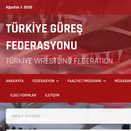
Ağustos 7, 2026
TÜRKİYE GÜREŞ
FEDERASYONU
TÜRKİYE WRESTLING FEDERATION
ANASAYFA
FEDERASYON
FAALİYET PROGRAMI
MÜSABAK
İLGİLİ FORMLAR
İLETİŞİM
Home
Etkinlikler