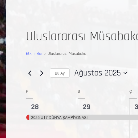
Uluslararası Müsabak
Etkinlikler
Uluslararası Müsabaka
Ağustos 2025
Bu Ay
Tarih
seç.
P
S
Ç
Etkinlikler
ait
1
1
1
28
29
etkinlik,
etkinlik,
e
2025 U17 DÜNYA ŞAMPİYONASI
takvim