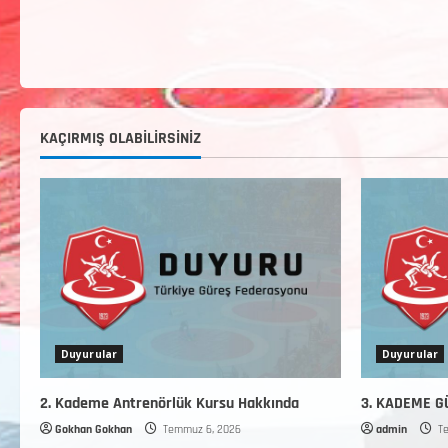
KAÇIRMIŞ OLABILIRSINIZ
Duyurular
Duyurular
2. Kademe Antrenörlük Kursu Hakkında
3. KADEME 
Gokhan Gokhan
Temmuz 6, 2026
admin
Te