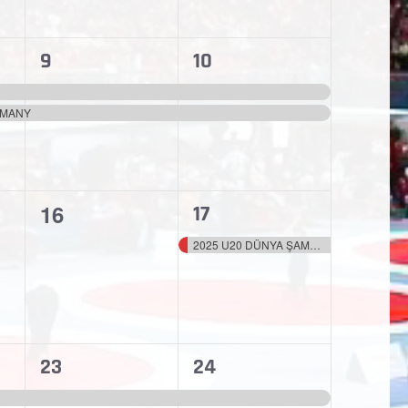
2
2
9
10
etkinlikler,
etkinlikler,
RMANY
0
16
1
17
etkinlik,
etkinlik,
2025 U20 DÜNYA ŞAMPİYONASI
1
1
23
24
etkinlik,
etkinlik,