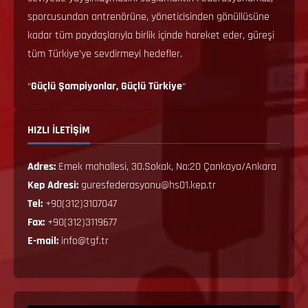
sporcusundan antrenörüne, yöneticisinden gönüllüsüne
kadar tüm paydaşlarıyla birlik içinde hareket eder, güreşi
tüm Türkiye’ye sevdirmeyi hedefler.
“
Güçlü Şampiyonlar, Güçlü Türkiye
“
HIZLI İLETİŞİM
Adres:
Emek mahallesi, 30.Sokak, No:20 Çankaya/Ankara
Kep Adresi:
guresfederasyonu@hs01.kep.tr
Tel:
+90(312)3107047
Fax:
+90(312)3119677
E-mail:
info@tgf.tr