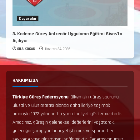
Duyurular
3. Kademe Güreş Antrenör Uygulama Eğitimi Sivas’ta
Açılıyor
SILA KOCAK
Haziran 24, 2026
HAKKIMIZDA
Türkiye Güreş Federasyonu
, ülkemizin güreş sporunu
ulusal ve uluslararası alanda daha ileriye taşımak
amacıyla 1972 yılından bu yana faaliyet göstermektedir.
Amacımız, güreşin geleneksel değerlerini yaşatarak,
geleceğin şampiyonlarını yetiştirmek ve sporun her
seviyede yaygınlaşmasını sağlamaktır. Federasyonumuz,