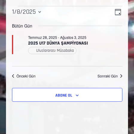
Etkinl
Gezi
1/8/2025
GÜN
görü
Tarih
görün
Bütün Gün
gezi
seç.
Temmuz 28, 2025
-
Ağustos 3, 2025
2025 U17 DÜNYA ŞAMPİYONASI
Uluslararası Müsabaka
Önceki Gün
Sonraki Gün
ABONE OL