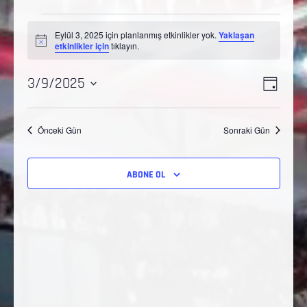
Eylül 3, 2025 için planlanmış etkinlikler yok.
Yaklaşan
Notice
etkinlikler için
tıklayın.
Etkinl
Gezi
3/9/2025
GÜN
görü
Tarih
görün
gezi
seç.
Önceki Gün
Sonraki Gün
ABONE OL