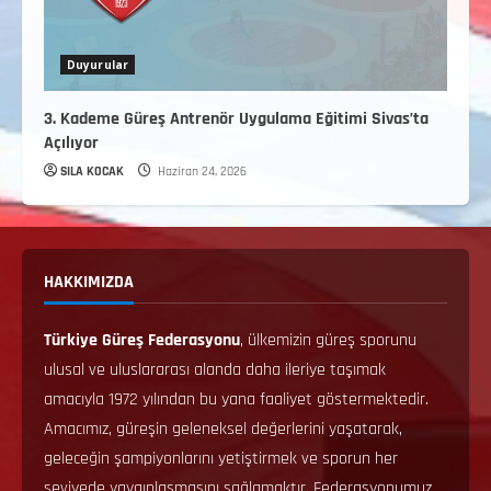
Duyurular
3. Kademe Güreş Antrenör Uygulama Eğitimi Sivas’ta
Açılıyor
SILA KOCAK
Haziran 24, 2026
HAKKIMIZDA
Türkiye Güreş Federasyonu
, ülkemizin güreş sporunu
ulusal ve uluslararası alanda daha ileriye taşımak
amacıyla 1972 yılından bu yana faaliyet göstermektedir.
Amacımız, güreşin geleneksel değerlerini yaşatarak,
geleceğin şampiyonlarını yetiştirmek ve sporun her
seviyede yaygınlaşmasını sağlamaktır. Federasyonumuz,