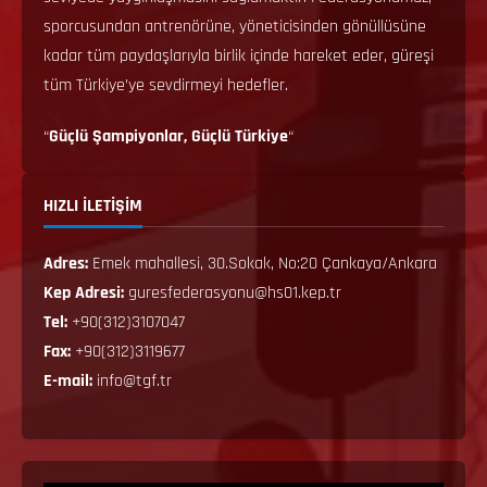
sporcusundan antrenörüne, yöneticisinden gönüllüsüne
kadar tüm paydaşlarıyla birlik içinde hareket eder, güreşi
tüm Türkiye’ye sevdirmeyi hedefler.
“
Güçlü Şampiyonlar, Güçlü Türkiye
“
HIZLI İLETİŞİM
Adres:
Emek mahallesi, 30.Sokak, No:20 Çankaya/Ankara
Kep Adresi:
guresfederasyonu@hs01.kep.tr
Tel:
+90(312)3107047
Fax:
+90(312)3119677
E-mail:
info@tgf.tr