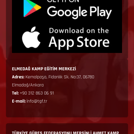
ELMEDAĞ KAMP EĞİTİM MERKEZİ
Adres:
Kemalpaşa, Fidanlık Sk. No:37, 06780
Elmadağ/Ankara
Tel:
+90 312 863 06 91
E-mail:
info@tgf.tr
TÜRKİYE GÜREŞ FEDERASYONU MERSİNLİ AHMET KAMP