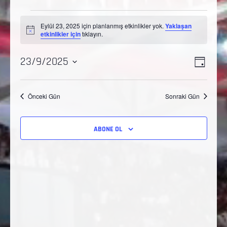
Eylül 23, 2025 için planlanmış etkinlikler yok.
Yaklaşan
Notice
etkinlikler için
tıklayın.
Etkinl
Gezi
23/9/2025
GÜN
görü
Tarih
görün
gezi
seç.
Önceki Gün
Sonraki Gün
ABONE OL