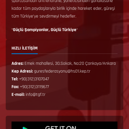
sporcusundan antrenörüne, yöneticisinden gönüllüsüne
kadar tüm paydaşlarıyla birlik içinde hareket eder, güreşi
tüm Türkiye’ye sevdirmeyi hedefler.
“
Güçlü Şampiyonlar, Güçlü Türkiye
“
HIZLI İLETİŞİM
Adres:
Emek mahallesi, 30.Sokak, No:20 Çankaya/Ankara
Kep Adresi:
guresfederasyonu@hs01.kep.tr
Tel:
+90(312)3107047
Fax:
+90(312)3119677
E-mail:
info@tgf.tr